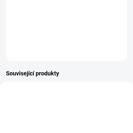
Benjamin Button se narodil s velmi zvláštní genetickou
vadou: Jeho tělo stárne obráceně. Narodil se tedy jako
vrásčitý stařec a umírat bude s tělem nemluvnětem. I tak
ale bude jeho život neobvykle bohatý.
DETAILNÍ INFORMACE
ZEPTAT SE
HLÍDAT
Související produkty