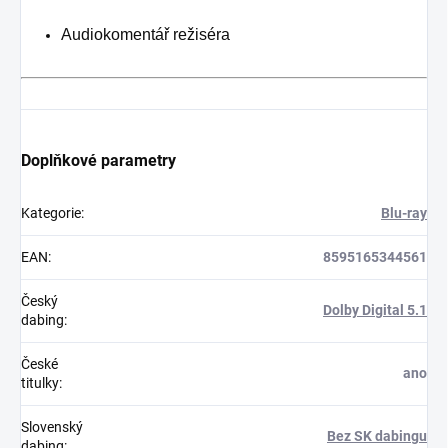
Audiokomentář režiséra
Doplňkové parametry
Kategorie
:
Blu-ray
EAN
:
8595165344561
Český
Dolby Digital 5.1
dabing
:
České
ano
titulky
:
Slovenský
Bez SK dabingu
dabing
: