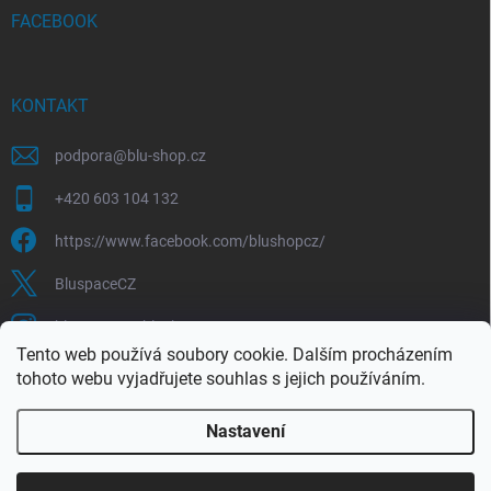
FACEBOOK
KONTAKT
podpora
@
blu-shop.cz
+420 603 104 132
https://www.facebook.com/blushopcz/
BluspaceCZ
bluspace.cz_blushop.cz
Tento web používá soubory cookie. Dalším procházením
tohoto webu vyjadřujete souhlas s jejich používáním.
Blu-space.cz
Blu-shop.cz
Štěpán Čermák
Nastavení