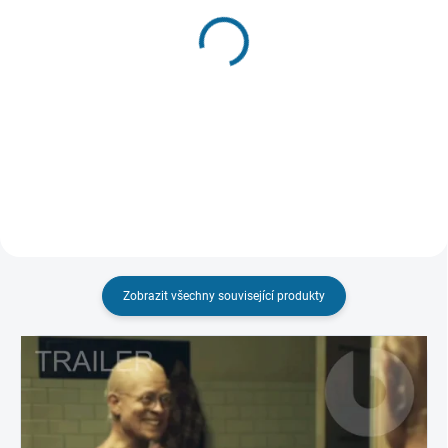
SKLADEM
(1 KS)
SKLADEM
(1 KS)
Nabarvené ptáče
Vítejte v Marwenu
269 Kč
189 Kč
Do košíku
Do košíku
Zobrazit všechny související produkty