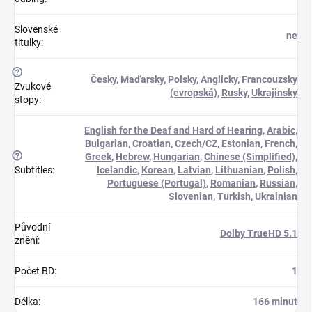
Slovenské
ne
titulky
:
?
Česky
,
Maďarsky
,
Polsky
,
Anglicky
,
Francouzsky
Zvukové
(evropská)
,
Rusky
,
Ukrajinsky
stopy
:
English for the Deaf and Hard of Hearing
,
Arabic
,
Bulgarian
,
Croatian
,
Czech/CZ
,
Estonian
,
French
,
?
Greek
,
Hebrew
,
Hungarian
,
Chinese (Simplified)
,
Subtitles
:
Icelandic
,
Korean
,
Latvian
,
Lithuanian
,
Polish
,
Portuguese (Portugal)
,
Romanian
,
Russian
,
Slovenian
,
Turkish
,
Ukrainian
Původní
Dolby TrueHD 5.1
znění
:
Počet BD
:
1
Délka
:
166 minut