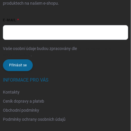
produktech na našem e-shopu.
E-MAIL
Vaše osobní údaje budou zpracovány dle
podmínek ochrany
osobních údajů
.
Přihlásit se
INFORMACE PRO VÁS
Kontakty
Ceník dopravy a plateb
Obchodní podmínky
Podmínky ochrany osobních údajů