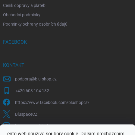
Ceník dopravy a plateb
Obchodní podmínky
Podmínky ochrany osobních údajů
FACEBOOK
KONTAKT
podpora
@
blu-shop.cz
+420 603 104 132
https://www.facebook.com/blushopcz/
BluspaceCZ
bluspace.cz_blushop.cz
Tento web používá soubory cookie. Dalším procházením