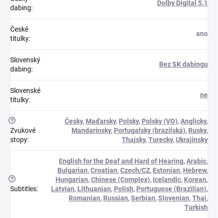
Dolby Digital 5.1
dabing
:
České
ano
titulky
:
Slovenský
Bez SK dabingu
dabing
:
Slovenské
ne
titulky
:
?
Česky
,
Maďarsky
,
Polsky
,
Polsky (VO)
,
Anglicky
,
Zvukové
Mandarínsky
,
Portugalsky (brazilská)
,
Rusky
,
stopy
:
Thajsky
,
Turecky
,
Ukrajinsky
English for the Deaf and Hard of Hearing
,
Arabic
,
Bulgarian
,
Croatian
,
Czech/CZ
,
Estonian
,
Hebrew
,
?
Hungarian
,
Chinese (Complex)
,
Icelandic
,
Korean
,
Subtitles
:
Latvian
,
Lithuanian
,
Polish
,
Portuguese (Brazilian)
,
Romanian
,
Russian
,
Serbian
,
Slovenian
,
Thai
,
Turkish