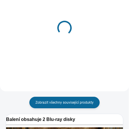
VYPRODÁNO, POUŽIJTE FUNKCI
SKLADEM
"HLÍDAT"
(1 KS)
Vražda v Orient expresu
Smrt na Nilu
199 Kč
199 Kč
Detail
Do košíku
Zobrazit všechny související produkty
Balení obsahuje 2 Blu-ray disky