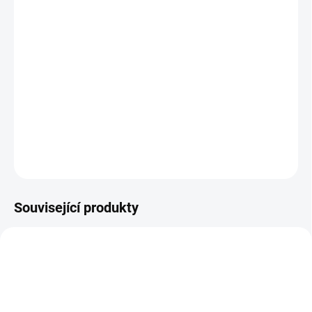
Sherlock Holmes + Sherlock Holmes: A Game of Shadows
(2009,
2011), režie:
Guy Ritchie
Sherlock Holmes je génius, který těžko hledá sobě
rovného. Když se však na scéně objeví tajemný Lord
Blackwood a nebo samotný profesor Moriarty, i proslulý
detektiv bude mít plné ruce práce.
DETAILNÍ INFORMACE
ZEPTAT SE
HLÍDAT
Související produkty