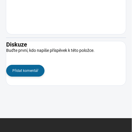
Diskuze
Buďte první, kdo napíše příspěvek k této položce.
Přidat komentář
Z
á