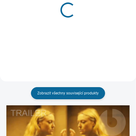
(1 KS)
(1 KS)
Čas
Rozpolcený
(CZ dabing a titulky pouze na
779 Kč
UHD)
Do košíku
699 Kč
Do košíku
Zobrazit všechny související produkty