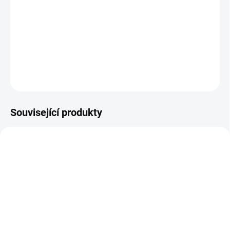
auto. Útočiště najde u cizinců v betonovém bunkru s obří
skleněnou stěnou, kteří jí řeknou o tajemných entitách,
které nikomu nedovolí z lesa odejít...
DETAILNÍ INFORMACE
ZEPTAT SE
HLÍDAT
Související produkty
TIP
SKLADEM
SKLADEM