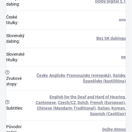
Dolby Digital 5.1
dabing
:
České
ano
titulky
:
Slovenský
Bez SK dabingu
dabing
:
Slovenské
ne
titulky
:
?
Česky
,
Anglicky
,
Francouzsky (evropská)
,
Italsky
,
Zvukové
Španělsky (kastilština)
stopy
:
English for the Deaf and Hard of Hearing
,
?
Cantonese
,
Czech/CZ
,
Dutch
,
French (European)
,
Subtitles
:
Chinese (Mandarin Traditional)
,
Italian
,
Korean
,
Spanish (Castilian)
Původní
Dolby Atmos