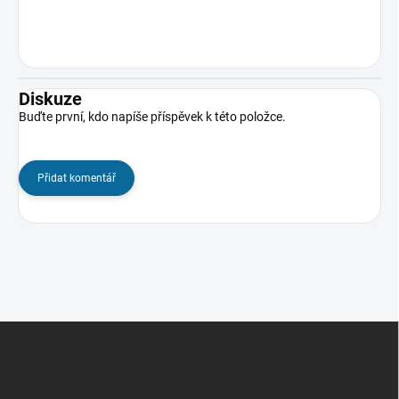
Diskuze
Buďte první, kdo napíše příspěvek k této položce.
Přidat komentář
Z
á
p
a