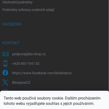
Obchodní podmínky
Podmínky ochrany osobních údajů
FACEBOOK
KONTAKT
podpora
@
blu-shop.cz
+420 603 104 132
https://www.facebook.com/blushopcz/
BluspaceCZ
bluspace.cz_blushop.cz
Tento web používá soubory cookie. Dalším procházením
tohoto webu vyjadřujete souhlas s jejich používáním.