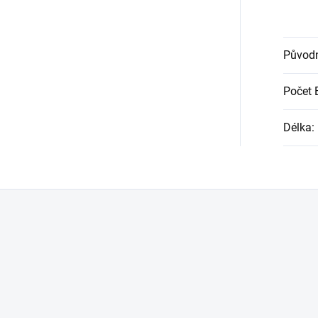
Původn
Počet 
Délka
: