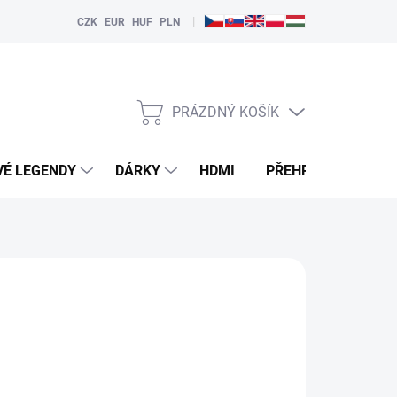
|
CZK
EUR
HUF
PLN
PRÁZDNÝ KOŠÍK
NÁKUPNÍ
KOŠÍK
VÉ LEGENDY
DÁRKY
HDMI
PŘEHRÁVAČE