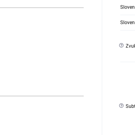
Sloven
Slovens
?
Zvuk
?
Subt