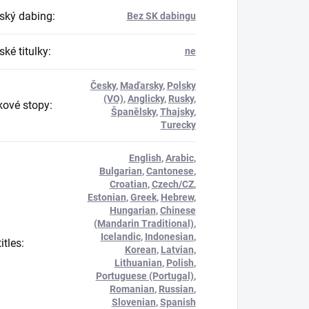
ský dabing
:
Bez SK dabingu
ké titulky
:
ne
Česky
,
Maďarsky
,
Polsky
(VO)
,
Anglicky
,
Rusky
,
ové stopy
:
Španělsky
,
Thajsky
,
Turecky
English
,
Arabic
,
Bulgarian
,
Cantonese
,
Croatian
,
Czech/CZ
,
Estonian
,
Greek
,
Hebrew
,
Hungarian
,
Chinese
(Mandarin Traditional)
,
Icelandic
,
Indonesian
,
itles
:
Korean
,
Latvian
,
Lithuanian
,
Polish
,
Portuguese (Portugal)
,
Romanian
,
Russian
,
Slovenian
,
Spanish