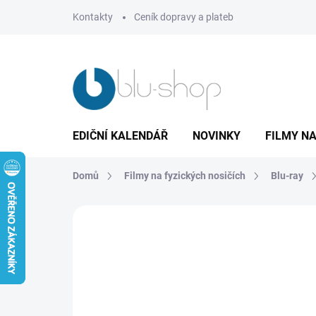
Přejít
Kontakty
Ceník dopravy a plateb
na
obsah
EDIČNÍ KALENDÁŘ
NOVINKY
FILMY NA
Domů
Filmy na fyzických nosičích
Blu-ray
Neohodnoceno
Podrobnosti hodnoce
TIP