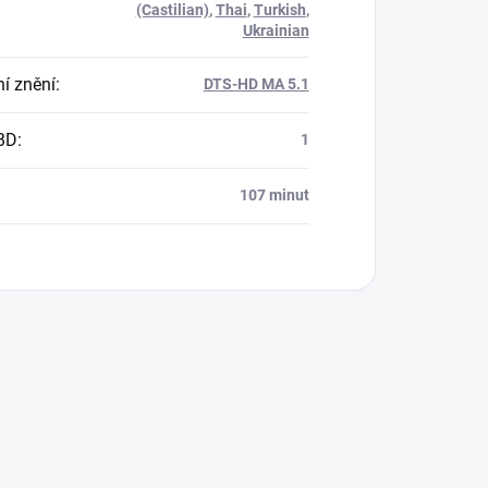
(Castilian)
,
Thai
,
Turkish
,
Ukrainian
í znění
:
DTS-HD MA 5.1
BD
:
1
107 minut