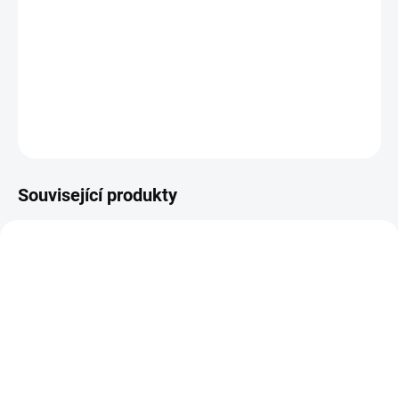
mutanty na dvě skupiny. Jedna se chce s jeho pomocí
zbavit svého prokletí, druhá si speciálních genů cení jako
daru. Eventuálně dojde k jejich střetu.
DETAILNÍ INFORMACE
ZEPTAT SE
HLÍDAT
Související produkty
SKLADEM
(1 KS)
SKLADEM