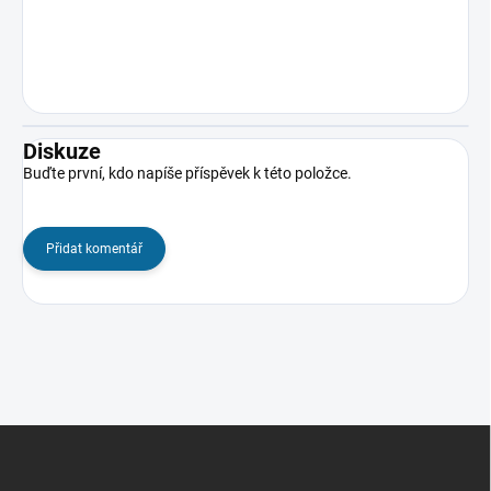
Diskuze
Buďte první, kdo napíše příspěvek k této položce.
Přidat komentář
Z
á
p