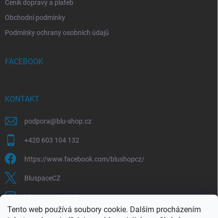
Ceník dopravy a plateb
Obchodní podmínky
Podmínky ochrany osobních údajů
FACEBOOK
KONTAKT
podpora
@
blu-shop.cz
+420 603 104 132
https://www.facebook.com/blushopcz/
BluspaceCZ
bluspace.cz_blushop.cz
Tento web používá soubory cookie. Dalším procházením