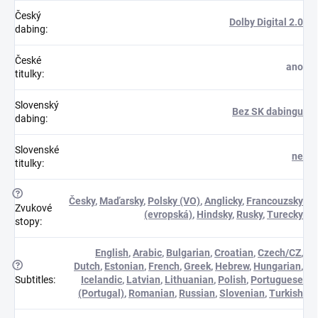
Český
Dolby Digital 2.0
dabing
:
České
ano
titulky
:
Slovenský
Bez SK dabingu
dabing
:
Slovenské
ne
titulky
:
?
Česky
,
Maďarsky
,
Polsky (VO)
,
Anglicky
,
Francouzsky
Zvukové
(evropská)
,
Hindsky
,
Rusky
,
Turecky
stopy
:
English
,
Arabic
,
Bulgarian
,
Croatian
,
Czech/CZ
,
?
Dutch
,
Estonian
,
French
,
Greek
,
Hebrew
,
Hungarian
,
Subtitles
:
Icelandic
,
Latvian
,
Lithuanian
,
Polish
,
Portuguese
(Portugal)
,
Romanian
,
Russian
,
Slovenian
,
Turkish