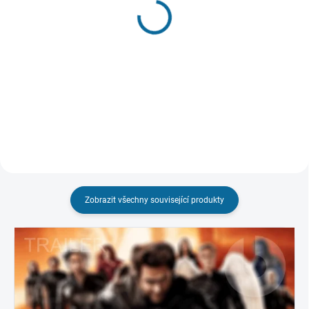
(1 KS)
Sebevražedný oddíl
Elektra
199 Kč
219 Kč
Do košíku
Do košíku
Zobrazit všechny související produkty