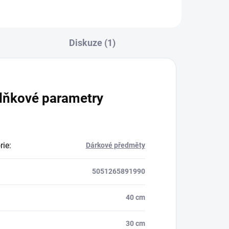
Diskuze (1)
lňkové parametry
rie
:
Dárkové předměty
5051265891990
40 cm
30 cm