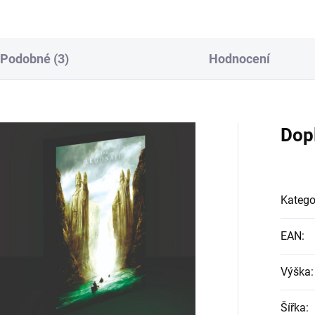
Podobné (3)
Hodnocení
Dop
Katego
EAN
:
Výška
:
Šířka
: