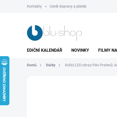
Přejít
Kontakty
Ceník dopravy a plateb
na
obsah
EDIČNÍ KALENDÁŘ
NOVINKY
FILMY NA
Domů
Dárky
Svítící LED obraz Pán Prstenů: 
Neohodnoceno
Podrobnosti hodnoce