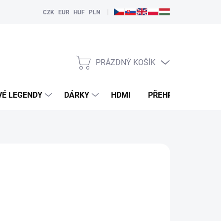
|
CZK
EUR
HUF
PLN
PRÁZDNÝ KOŠÍK
NÁKUPNÍ
KOŠÍK
VÉ LEGENDY
DÁRKY
HDMI
PŘEHRÁVAČE