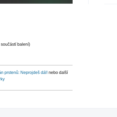
 součástí balení)
n prstenů: Neprojdeš dál!
nebo další
rky