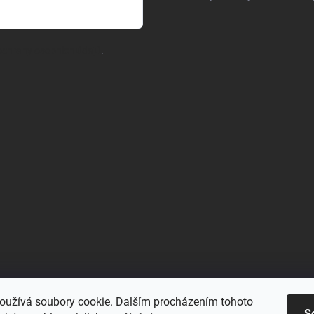
chrany osobních údajů
.
oužívá soubory cookie. Dalším procházením tohoto
Blu-space.cz
Blu-shop.cz
Štěpán Čermák
S