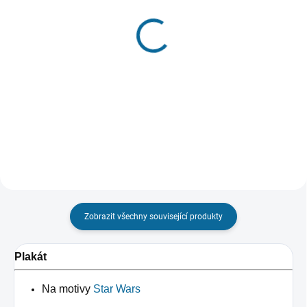
VYPRODÁNO, POUŽIJTE FUNKCI
SKLADEM
"HLÍDAT"
(1 KS)
Hrnek Star Wars -
Hrnek Star Wars -
Mandalorian: Precious
Mandalorian: The Asset
Cargo
219 Kč
249 Kč
Do košíku
Detail
Zobrazit všechny související produkty
Plakát
Na motivy
Star Wars