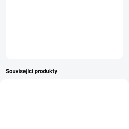
Ze seriálu Mandalorian se ze dne na den stal fenomén.
Velkou zásluhu na tom měl "Baby Yoda", centrální a
titulní postavou však zůstává Din Djarin, námezdní lovec
v mandalorianském brnění.
DETAILNÍ INFORMACE
ZEPTAT SE
HLÍDAT
Související produkty