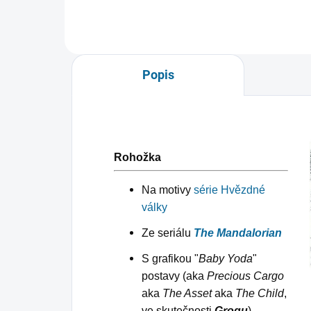
Popis
Rohožka
Na motivy
série Hvězdné
války
Ze seriálu
The Mandalorian
S grafikou "
Baby Yoda
"
postavy (aka
Precious Cargo
aka
The Asset
aka
The Child
,
ve skutečnosti
Grogu
)