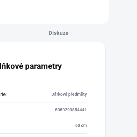
Diskuze
lňkové parametry
rie
:
Dárkové předměty
5050293854441
60 cm