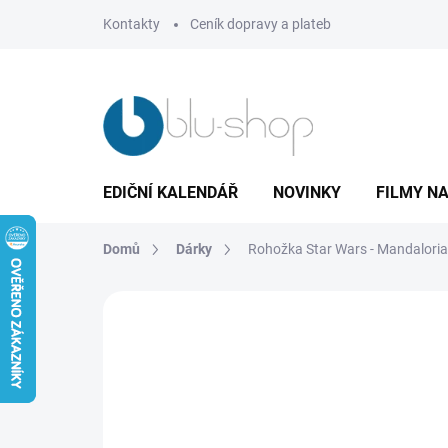
Přejít
Kontakty
Ceník dopravy a plateb
na
obsah
EDIČNÍ KALENDÁŘ
NOVINKY
FILMY NA
Domů
Dárky
Rohožka Star Wars - Mandaloria
Neohodnoceno
Podrobnosti hodnoce