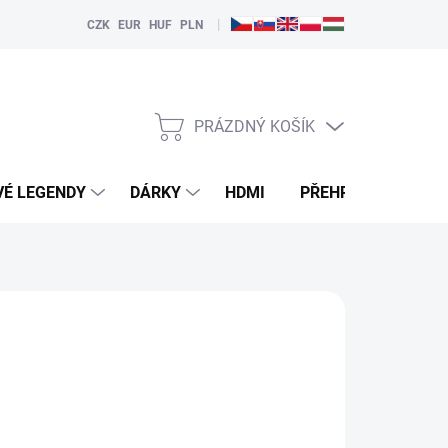
|
CZK
EUR
HUF
PLN
PRÁZDNÝ KOŠÍK
NÁKUPNÍ
KOŠÍK
VÉ LEGENDY
DÁRKY
HDMI
PŘEHRÁVAČE