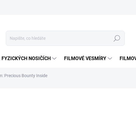
Hledat
 FYZICKÝCH NOSIČÍCH
FILMOVÉ VESMÍRY
FILMO
n: Precious Bounty Inside
ní
ZNAČKA:
ABYSTYLE
499 Kč
Měrná
SKLADEM
(1 KS)
cena:
MOŽNOSTI DORUČENÍ