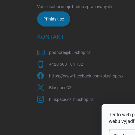
Vaše osobní údaje budou zpracovány dle
podmínek o
Přihlásit se
KONTAKT
podpora
@
blu-shop.cz
+420 603 104 132
https://www.facebook.com/blushopcz/
BluspaceCZ
bluspace.cz_blushop.cz
Tento web p
webu vyjadřu