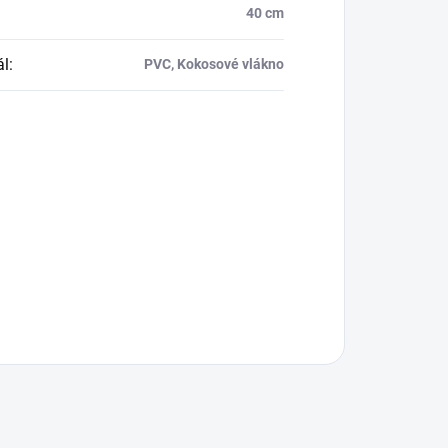
40 cm
ál
:
PVC, Kokosové vlákno