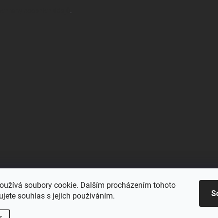
chrany osobních údajů
.
oužívá soubory cookie. Dalším procházením tohoto
Blu-space.cz
Blu-shop.cz
Štěpán Čermák
S
jete souhlas s jejich používáním.