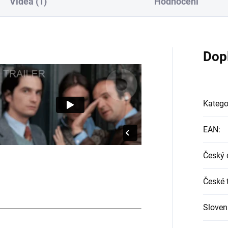
Videa (1)
Hodnocení
Dop
Katego
EAN
:
Český 
České t
Sloven