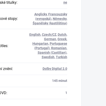
ké titulky
:
ne
Anglicky
,
Francouzsky
ové stopy
:
(evropská)
,
Německy
,
Španělsky (kastilština)
English
,
Czech/CZ
,
Dutch
,
German
,
Greek
,
Hungarian
,
Portuguese
itles
:
(Portugal)
,
Romanian
,
Spanish (Castilian)
,
Swedish
,
Turkish
í znění
:
Dolby Digital 2.0
145 minut
 DVD
:
1