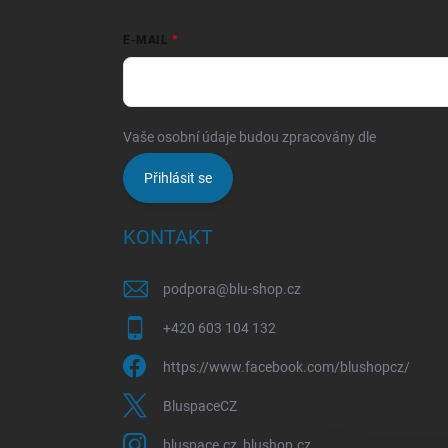
E-MAIL
Vaše osobní údaje budou zpracovány dle
podmínek o
Přihlásit se
KONTAKT
podpora
@
blu-shop.cz
+420 603 104 132
https://www.facebook.com/blushopcz/
BluspaceCZ
bluspace.cz_blushop.cz