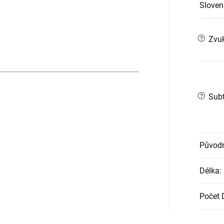
Slovens
?
Zvuk
?
Subt
Původn
Délka
:
Počet