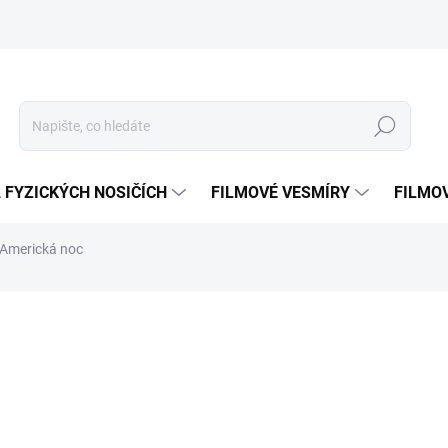
Hledat
 FYZICKÝCH NOSIČÍCH
FILMOVÉ VESMÍRY
FILMO
Americká noc
ní
ZNAČKA:
MAGIC BOX
199 Kč
Měrná
SKLADEM
(1 KS)
cena: