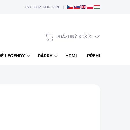
|
CZK
EUR
HUF
PLN
PRÁZDNÝ KOŠÍK
NÁKUPNÍ
KOŠÍK
VÉ LEGENDY
DÁRKY
HDMI
PŘEHRÁVAČE