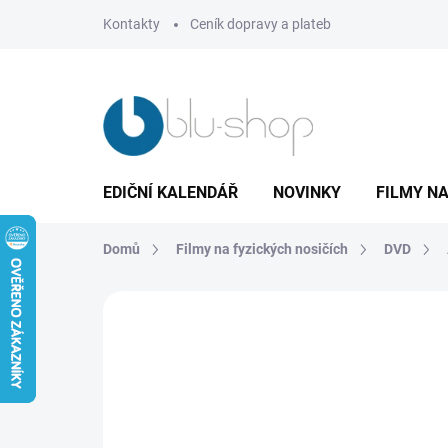
Přejít
Kontakty
Ceník dopravy a plateb
na
obsah
EDIČNÍ KALENDÁŘ
NOVINKY
FILMY NA
Domů
Filmy na fyzických nosičích
DVD
Neohodnoceno
Podrobnosti hodnoce
TIP