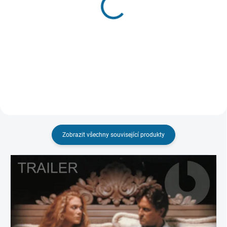
Austrálie
Nebeské dny
99 Kč
149 Kč
Do košíku
Do košíku
Zobrazit všechny související produkty