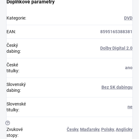
Doplňkové parametry
Kategorie
:
DVD
EAN
:
8595165388381
Český
Dolby Digital 2.0
dabing
:
České
ano
titulky
:
Slovenský
Bez SK dabingu
dabing
:
Slovenské
ne
titulky
:
?
Zvukové
Česky
,
Maďarsky
,
Polsky
,
Anglicky
stopy
: