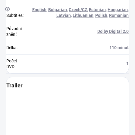
?
English
,
Bulgarian
,
Czech/CZ
,
Estonian
,
Hungarian
,
Subtitles
:
Latvian
,
Lithuanian
,
Polish
,
Romanian
Původní
Dolby Digital 2.0
znění
:
Délka
:
110 minut
Počet
1
DVD
:
Trailer