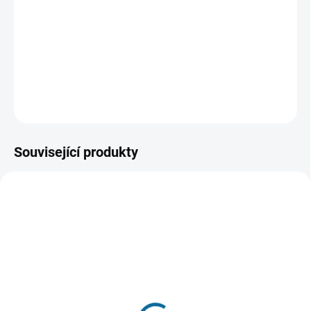
společného soužití rozvádí. Tím však začíná bitva plná
naschválů o luxusní dům, kterého se ani jeden z nich
nechtějí vzdát.
DETAILNÍ INFORMACE
ZEPTAT SE
HLÍDAT
Související produkty
SKLADEM
SKLADEM DO 3 DNŮ
(1 KS)