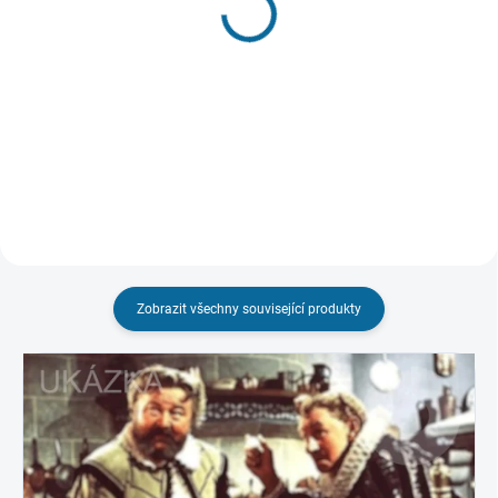
Tajemství staré bambitky
Tajemství staré bambitky
2
179 Kč
99 Kč
Detail
Do košíku
Zobrazit všechny související produkty