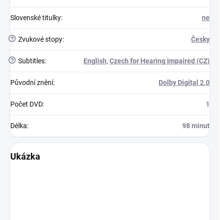
Slovenské titulky
:
ne
?
Zvukové stopy
:
Česky
?
Subtitles
:
English
,
Czech for Hearing Impaired (CZ)
Původní znění
:
Dolby Digital 2.0
Počet DVD
:
1
Délka
:
98 minut
Ukázka