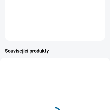
zvědavý, která ho má nejraději. Když se od Marušky
dozví, že ho má ráda jako sůl, rozzuří se a rozkáže, aby
byla úplně všechna zničena...
DETAILNÍ INFORMACE
ZEPTAT SE
HLÍDAT
Související produkty
VYPRODÁNO, POUŽIJTE FUNKCI
SKLADEM
"HLÍDAT"
(1 KS)