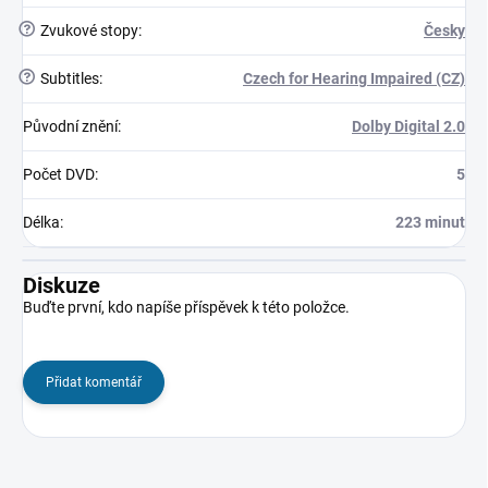
?
Zvukové stopy
:
Česky
?
Subtitles
:
Czech for Hearing Impaired (CZ)
Původní znění
:
Dolby Digital 2.0
Počet DVD
:
5
Délka
:
223 minut
Diskuze
Buďte první, kdo napíše příspěvek k této položce.
Přidat komentář