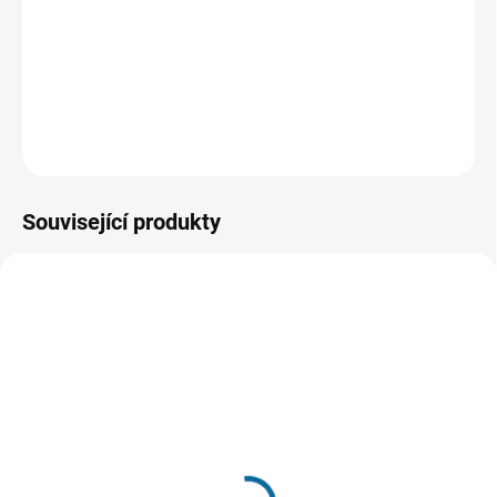
Čapka. Celkem v šesti krátkých filmech sledujeme osudy
strážníka, loupežníka, kouzelníka, pošťáka, detektiva a
princezny.
DETAILNÍ INFORMACE
ZEPTAT SE
HLÍDAT
Související produkty
TIP
SKLADEM
VYPRODÁNO, POUŽIJTE FUNKCI
(1 KS)
"HLÍDAT"
S tebou mě baví svět
Tajemství staré bambitky