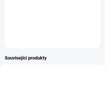
V době ledové najdou šavlozubý tygr Diego, užvaněný
lenochod Sid a mamut Manfred ztracené lidské mládě a
rozhodnou se ho vrátit jeho kmeni. Zábavná cesta plná
komických situací může začít.
DETAILNÍ INFORMACE
ZEPTAT SE
HLÍDAT
Související produkty