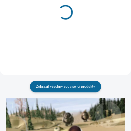
SKLADEM DO 3 DNŮ
VYPRODÁNO, POUŽIJTE FUNKCI
"HLÍDAT"
Gump - Pes, který naučil
Dračí země
lidi žít
99 Kč
99 Kč
Detail
Do košíku
Zobrazit všechny související produkty