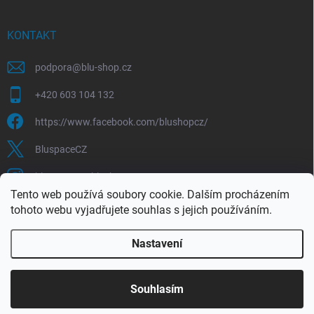
KONTAKT
podpora
@
blu-shop.cz
+420 603 104 132
https://www.facebook.com/blushopcz/
BluspaceCZ
bluspace.cz_blushop.cz
Tento web používá soubory cookie. Dalším procházením
tohoto webu vyjadřujete souhlas s jejich používáním.
Blu-space.cz
Blu-shop.cz
Štěpán Čermák
Nastavení
Copyright 2026
Blu-shop.cz
. Všechna práva vyhrazena.
Souhlasím
Vytvořil Shoptet