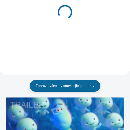
SKLADEM DO 3 DNŮ
VYPRODÁNO, POUŽIJTE FUNKCI
"HLÍDAT"
Gump - Pes, který naučil
Dračí země
lidi žít
99 Kč
99 Kč
Detail
Do košíku
Zobrazit všechny související produkty