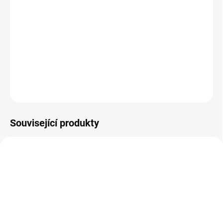
Středoškolský učitel hudební výchovy dostane životní
šanci hrát v proslulém jazzovém klubu. Díky jednomu
chybnému kroku se však ocitá na podivném místě mezi
Zemí a posmrtným životem.
DETAILNÍ INFORMACE
ZEPTAT SE
HLÍDAT
Související produkty