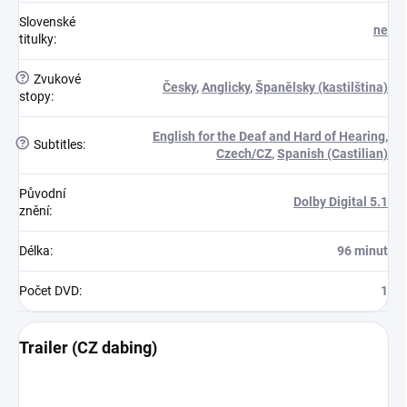
Slovenské
ne
titulky
:
?
Zvukové
Česky
,
Anglicky
,
Španělsky (kastilština)
stopy
:
English for the Deaf and Hard of Hearing
,
?
Subtitles
:
Czech/CZ
,
Spanish (Castilian)
Původní
Dolby Digital 5.1
znění
:
Délka
:
96 minut
Počet DVD
:
1
Trailer (CZ dabing)