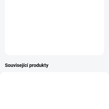
Tosti, Jean-François Tosti
Po dobrodružství dychtící myška Pattie a její neohrabaný
kočičí kamarád Sam pomáhají slavnému hrdinovi
Jásonovi zachránit město před zničením, které má v
plánu samotný Poseidon.
DETAILNÍ INFORMACE
ZEPTAT SE
HLÍDAT
Související produkty