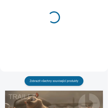
VYPRODÁNO, POUŽIJTE FUNKCI
SKLADEM
"HLÍDAT"
(1 KS)
Mimoni + Já, padouch
100% Vlk
(Kolekce 1-5)
99 Kč
399 Kč
Do košíku
Detail
Zobrazit všechny související produkty