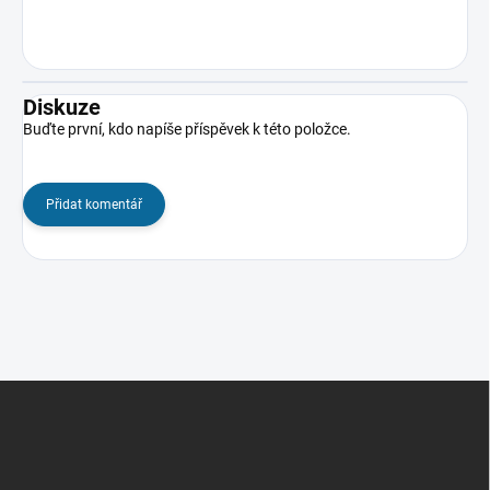
Diskuze
Buďte první, kdo napíše příspěvek k této položce.
Přidat komentář
Z
á
p
a
t