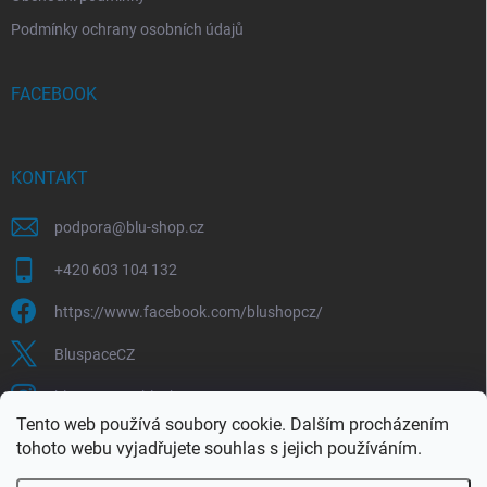
Podmínky ochrany osobních údajů
FACEBOOK
KONTAKT
podpora
@
blu-shop.cz
+420 603 104 132
https://www.facebook.com/blushopcz/
BluspaceCZ
bluspace.cz_blushop.cz
Tento web používá soubory cookie. Dalším procházením
tohoto webu vyjadřujete souhlas s jejich používáním.
Blu-space.cz
Blu-shop.cz
Štěpán Čermák