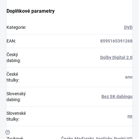
Doplňkové parametry
Kategorie
:
DVD
EAN
:
8595165391268
Český
Dolby Digital 2.0
dabing
:
České
ano
titulky
:
Slovenský
Bez SK dabingu
dabing
:
Slovenské
ne
titulky
:
?
Zvukové
Česky
,
Maďarsky
,
Anglicky
,
Ruský VO