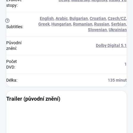
stopy
:
English
,
Arabic
,
Bulgarian
,
Croatian
,
Czech/CZ
,
?
Greek
,
Hungarian
,
Romanian
,
Russian
,
Serbian
,
Subtitles
:
Slovenian
,
Ukrainian
Původní
Dolby Digital 5.1
znění
:
Počet
1
DVD
:
Délka
:
135 minut
Trailer (původní znění)