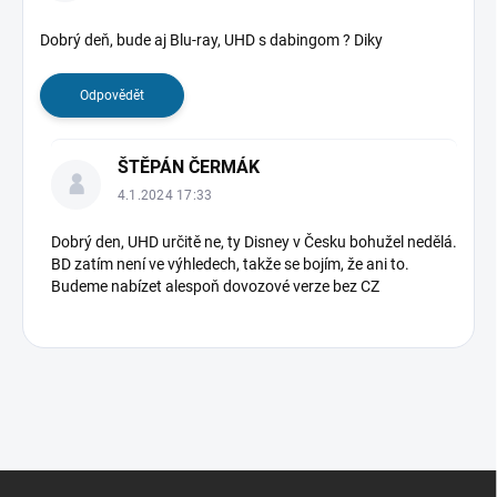
i
s
Dobrý deň, bude aj Blu-ray, UHD s dabingom ? Diky
d
i
Odpovědět
s
k
u
ŠTĚPÁN ČERMÁK
z
4.1.2024 17:33
í
Dobrý den, UHD určitě ne, ty Disney v Česku bohužel nedělá.
BD zatím není ve výhledech, takže se bojím, že ani to.
Budeme nabízet alespoň dovozové verze bez CZ
Z