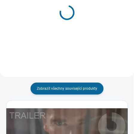
SKLADEM
SKLADEM
(1 KS)
(1 KS)
Policajt ze školky
Stůj, nebo maminka
vystřelí!
99 Kč
99 Kč
Do košíku
Do košíku
Zobrazit všechny související produkty