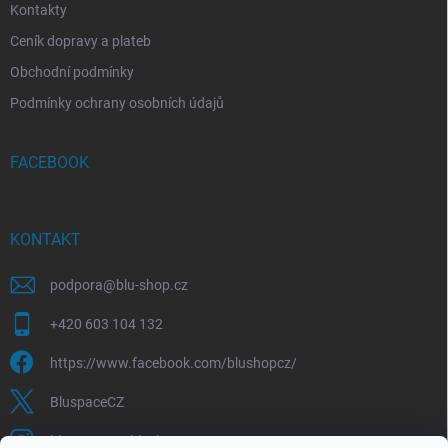
Kontakty
Ceník dopravy a plateb
Obchodní podmínky
Podmínky ochrany osobních údajů
FACEBOOK
KONTAKT
podpora
@
blu-shop.cz
+420 603 104 132
https://www.facebook.com/blushopcz/
BluspaceCZ
bluspace.cz_blushop.cz