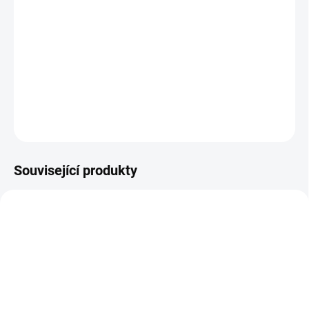
Harry Tasker je špičkový vládní agent, který léta tajil svou
práci před manželkou. Když jsou oba uneseni teroristy,
musí odhalit svou pravou identitu a pokusit se zachránit
jak svou zemi, tak manželství.
DETAILNÍ INFORMACE
ZEPTAT SE
HLÍDAT
Související produkty