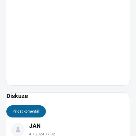
Diskuze
Přidat komentář
V
JAN
ý
p
4.1.2024 17:32