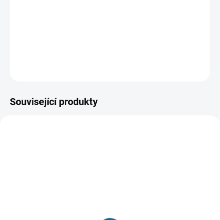
průzkumníky. Po odletu za sebou jednoho zanechá. Ten
se při ukrývání spřátelí s malým Elliotem. Vznikne mezi
nimi nerozlučné pouto.
DETAILNÍ INFORMACE
ZEPTAT SE
HLÍDAT
Související produkty
TIP
VYPRODÁNO, POUŽIJTE FUNKCI
"HLÍDAT"
SKLADEM
(1 KS)