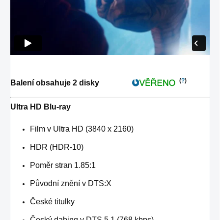
(
?
)
Balení obsahuje 2 disky
Ultra HD Blu-ray
Film v Ultra HD (3840 x 2160)
HDR (HDR-10)
Poměr stran 1.85:1
Původní znění v DTS:X
České titulky
Český dabing v DTS 5.1 (768 kbps)