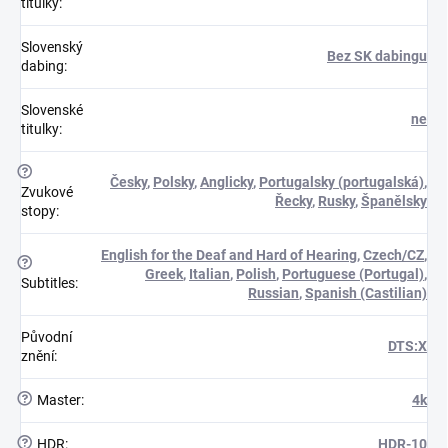
titulky
:
Slovenský
Bez SK dabingu
dabing
:
Slovenské
ne
titulky
:
?
Česky
,
Polsky
,
Anglicky
,
Portugalsky (portugalská)
,
Zvukové
Řecky
,
Rusky
,
Španělsky
stopy
:
English for the Deaf and Hard of Hearing
,
Czech/CZ
,
?
Greek
,
Italian
,
Polish
,
Portuguese (Portugal)
,
Subtitles
:
Russian
,
Spanish (Castilian)
Původní
DTS:X
znění
:
?
Master
:
4k
?
HDR
:
HDR-10