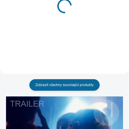
Obr Dobr
Železný obr
189 Kč
Režisérská verze
Detail
199 Kč
Do košíku
Zobrazit všechny související produkty