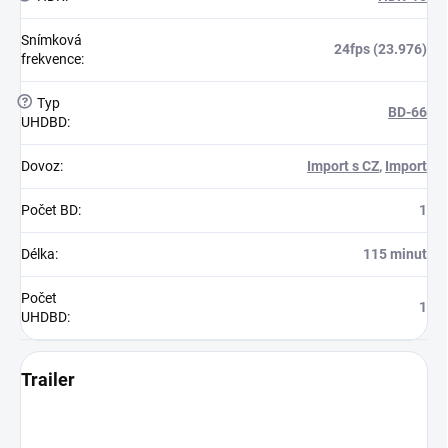
Snímková
24fps (23.976)
frekvence
:
?
Typ
BD-66
UHDBD
:
Dovoz
:
Import s CZ
,
Import
Počet BD
:
1
Délka
:
115 minut
Počet
1
UHDBD
:
Trailer