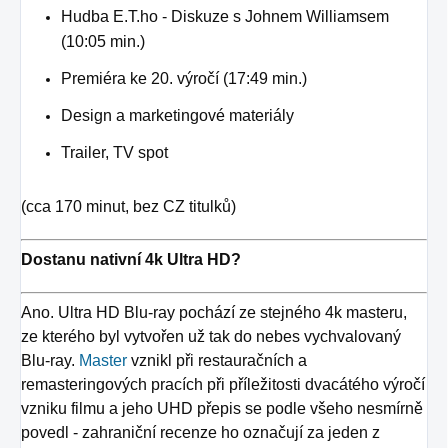
Hudba E.T.ho - Diskuze s Johnem Williamsem
(10:05 min.)
Premiéra ke 20. výročí (17:49 min.)
Design a marketingové materiály
Trailer, TV spot
(cca 170 minut, bez CZ titulků)
Dostanu nativní 4k Ultra HD?
Ano. Ultra HD Blu-ray pochází ze stejného 4k masteru,
ze kterého byl vytvořen už tak do nebes vychvalovaný
Blu-ray.
Master
vznikl při restauračních a
remasteringových pracích při příležitosti dvacátého výročí
vzniku filmu a jeho UHD přepis se podle všeho nesmírně
povedl - zahraniční recenze ho označují za jeden z