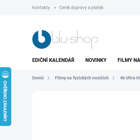
Přejít
Kontakty
Ceník dopravy a plateb
na
obsah
EDIČNÍ KALENDÁŘ
NOVINKY
FILMY NA
Domů
Filmy na fyzických nosičích
4k Ultra 
3 hodnocení
Podrobnosti hodnocení
Z