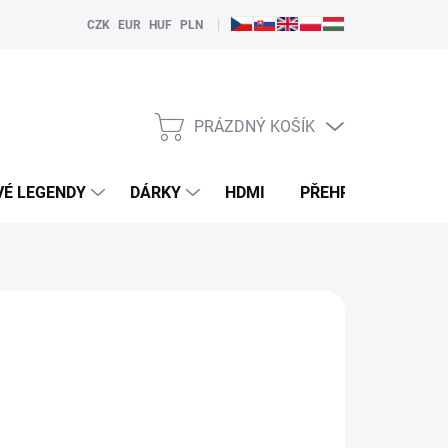
|
CZK
EUR
HUF
PLN
PRÁZDNÝ KOŠÍK
NÁKUPNÍ
KOŠÍK
VÉ LEGENDY
DÁRKY
HDMI
PŘEHRÁVAČE