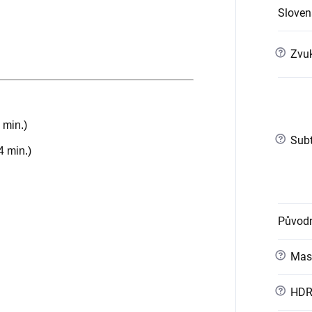
Slovens
?
Zvuk
 min.)
?
Subt
4 min.)
Původn
?
Mast
?
HD