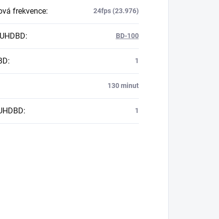
vá frekvence
:
24fps (23.976)
 UHDBD
:
BD-100
BD
:
1
130 minut
 UHDBD
:
1