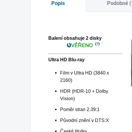
Popis
Podobné (
Balení obsahuje 2 disky
(
?
)
Ultra HD Blu-ray
Film v Ultra HD (3840 x
2160)
HDR (HDR-10 + Dolby
Vision)
Poměr stran 2.39:1
Původní znění v DTS:X
České titulky