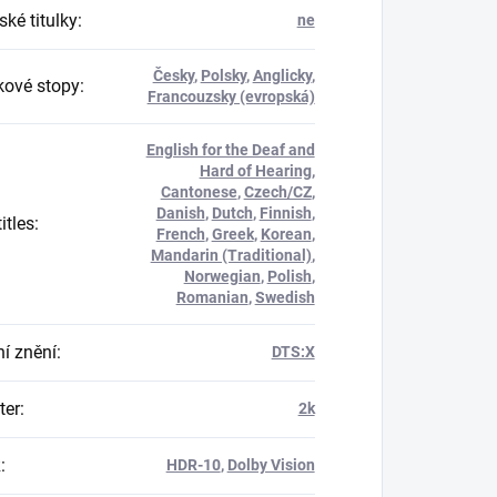
ké titulky
:
ne
Česky
,
Polsky
,
Anglicky
,
ové stopy
:
Francouzsky (evropská)
English for the Deaf and
Hard of Hearing
,
Cantonese
,
Czech/CZ
,
Danish
,
Dutch
,
Finnish
,
itles
:
French
,
Greek
,
Korean
,
Mandarin (Traditional)
,
Norwegian
,
Polish
,
Romanian
,
Swedish
í znění
:
DTS:X
er
:
2k
R
:
HDR-10
,
Dolby Vision