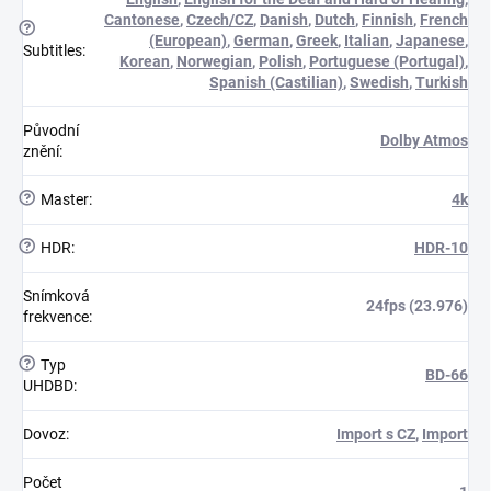
Cantonese
,
Czech/CZ
,
Danish
,
Dutch
,
Finnish
,
French
?
(European)
,
German
,
Greek
,
Italian
,
Japanese
,
Subtitles
:
Korean
,
Norwegian
,
Polish
,
Portuguese (Portugal)
,
Spanish (Castilian)
,
Swedish
,
Turkish
Původní
Dolby Atmos
znění
:
?
Master
:
4k
?
HDR
:
HDR-10
Snímková
24fps (23.976)
frekvence
:
?
Typ
BD-66
UHDBD
:
Dovoz
:
Import s CZ
,
Import
Počet