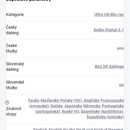
Kategorie
:
Ultra HD Blu-ray
Český
Dolby Digital 5.1
dabing
:
České
ano
titulky
:
Slovenský
Bez SK dabingu
dabing
:
Slovenské
ne
titulky
:
Česky
,
Maďarsky
,
Polsky (VO)
,
Anglicky
,
Francouzsky
?
(evropská)
,
Italsky
,
Japonsky
,
Německy
,
Portugalsky
Zvukové
(portugalská)
,
Ruský VO
,
Španělsky (kastilština)
,
stopy
:
Španělsky (latinsky)
English
,
English for the Deaf and Hard of Hearing
,