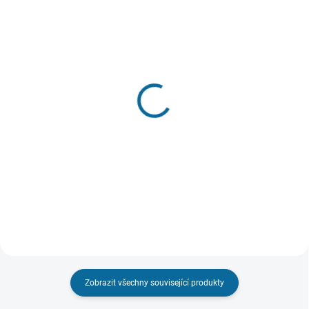
VYPRODÁNO. NABÍZÍME
ALTERNATIVY
SKLADEM
(1 KS)
Kolekce Středozemě
Excalibur
(Limitovaná sběratelská
edice, 4k, Prodloužené verze i
199 Kč
Kinosestřihy)
5 999 Kč
Do košíku
Detail
Zobrazit všechny související produkty