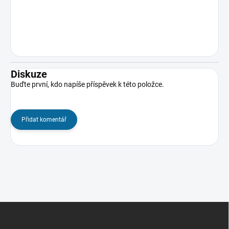
Diskuze
Buďte první, kdo napíše příspěvek k této položce.
Přidat komentář
Z
á