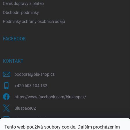
Ceník dopravy a plateb
Obchodní podmínky
Podmínky ochrany osobních údajů
FACEBOOK
KONTAKT
podpora
@
blu-shop.cz
+420 603 104 132
https://www.facebook.com/blushopcz/
BluspaceCZ
bluspace.cz_blushop.cz
Tento web používá soubory cookie. Dalším procházením