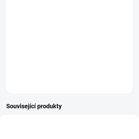
cena:
MOŽNOSTI
DORUČENÍ
Labyrinth
(1986), režie:
Jim Henson
Sarah měla po krk svého mladšího bratra. Proto na něho
svolala postavy ze své oblíbené knihy Labyrint. Netušila
však, že bratříčka skutečně unesou. Musí se tedy vydat
do Labyrintu zachránit ho.
DETAILNÍ INFORMACE
ZEPTAT SE
HLÍDAT
Související produkty
TIP
TIP
LIMIT. POČET