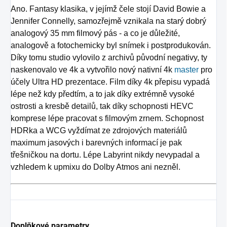
Ano. Fantasy klasika, v jejímž čele stojí David Bowie a
Jennifer Connelly, samozřejmě vznikala na starý dobrý
analogový 35 mm filmový pás - a co je důležité,
analogově a fotochemicky byl snímek i postprodukován.
Díky tomu studio vylovilo z archivů původní negativy, ty
naskenovalo ve 4k a vytvořilo nový nativní 4k
master
pro
účely Ultra HD prezentace. Film díky 4k přepisu vypadá
lépe než kdy předtím, a to jak díky extrémně vysoké
ostrosti a kresbě detailů, tak díky schopnosti HEVC
komprese lépe pracovat s filmovým zrnem. Schopnost
HDRka a WCG vyždímat ze zdrojových materiálů
maximum jasových i barevných informací je pak
třešničkou na dortu. Lépe Labyrint nikdy nevypadal a
vzhledem k upmixu do Dolby Atmos ani nezněl.
Doplňkové parametry