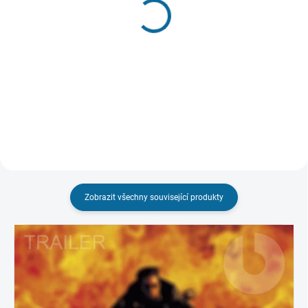
(1 KS)
Rudá volavka
Smrtonosná past
(CZ dabing a titulky pouze na
UHD)
449 Kč
699 Kč
Do košíku
Detail
Zobrazit všechny související produkty