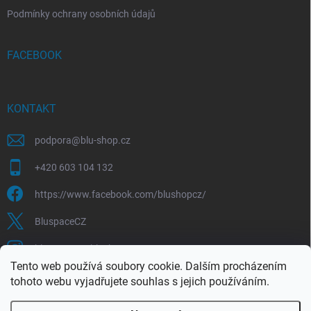
Podmínky ochrany osobních údajů
FACEBOOK
KONTAKT
podpora
@
blu-shop.cz
+420 603 104 132
https://www.facebook.com/blushopcz/
BluspaceCZ
bluspace.cz_blushop.cz
Tento web používá soubory cookie. Dalším procházením
tohoto webu vyjadřujete souhlas s jejich používáním.
Blu-space.cz
Blu-shop.cz
Štěpán Čermák