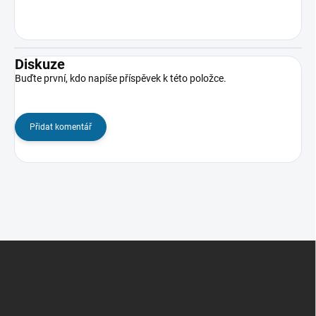
Diskuze
Buďte první, kdo napíše příspěvek k této položce.
Přidat komentář
Z
á
p
a
t