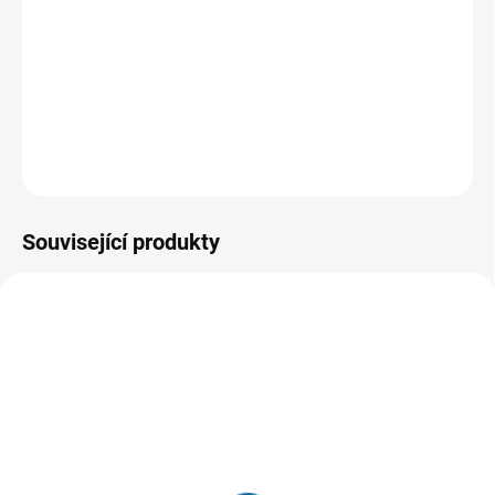
může být v rukou tohoto nově konvertovaného teroristy
hrozbou pro celou planetu. Ethan tedy musí dát
dohromady tým, který hrozbu zastaví.
DETAILNÍ INFORMACE
ZEPTAT SE
HLÍDAT
Související produkty
TIP
VYPRODÁNO, POUŽIJTE FUNKCI
"HLÍDAT"
SKLADEM