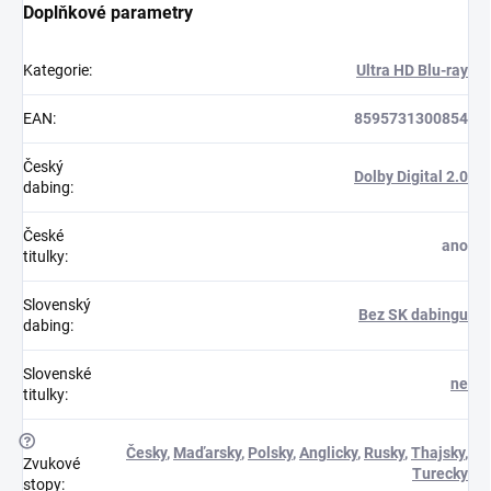
Doplňkové parametry
Kategorie
:
Ultra HD Blu-ray
EAN
:
8595731300854
Český
Dolby Digital 2.0
dabing
:
České
ano
titulky
:
Slovenský
Bez SK dabingu
dabing
:
Slovenské
ne
titulky
:
?
Česky
,
Maďarsky
,
Polsky
,
Anglicky
,
Rusky
,
Thajsky
,
Zvukové
Turecky
stopy
: