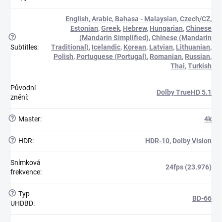
English
,
Arabic
,
Bahasa - Malaysian
,
Czech/CZ
,
Estonian
,
Greek
,
Hebrew
,
Hungarian
,
Chinese
?
(Mandarin Simplified)
,
Chinese (Mandarin
Subtitles
:
Traditional)
,
Icelandic
,
Korean
,
Latvian
,
Lithuanian
,
Polish
,
Portuguese (Portugal)
,
Romanian
,
Russian
,
Thai
,
Turkish
Původní
Dolby TrueHD 5.1
znění
:
?
Master
:
4k
?
HDR
:
HDR-10
,
Dolby Vision
Snímková
24fps (23.976)
frekvence
:
?
Typ
BD-66
UHDBD
: