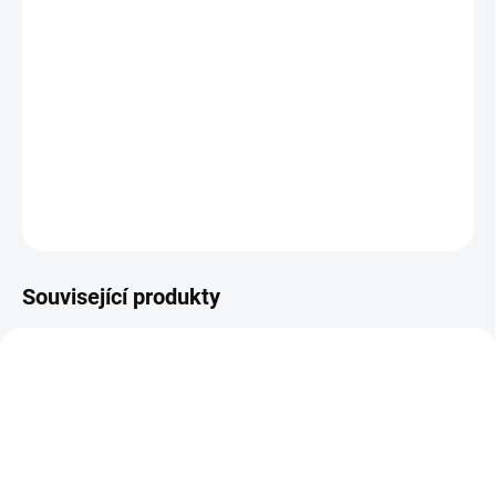
Christopher McQuarrie
V závěrečné kapitole špionážní ságy se Ethan Hunt a
jeho tým vydávají po stopách potopené ruské ponorky,
která skrývá klíč k ovládnutí
Entity -
nebezpečné umělé
inteligence. Začíná poslední zúčtování...
DETAILNÍ INFORMACE
ZEPTAT SE
HLÍDAT
Související produkty
TIP
TIP