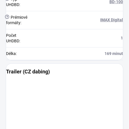
BD-100
UHDBD
:
?
Prémiové
IMAX Digital
formáty
:
Počet
1
UHDBD
:
Délka
:
169 minut
Trailer (CZ dabing)