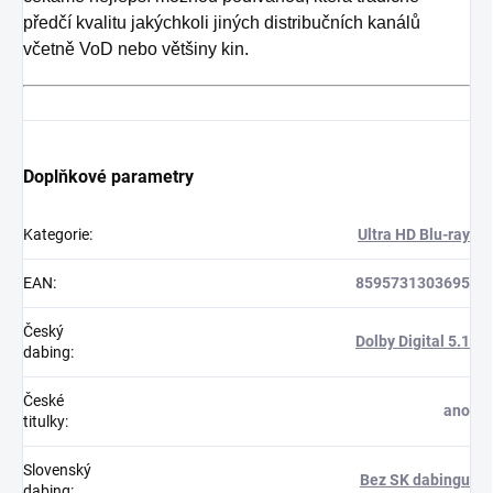
předčí kvalitu jakýchkoli jiných distribučních kanálů
včetně VoD nebo většiny kin.
Doplňkové parametry
Kategorie
:
Ultra HD Blu-ray
EAN
:
8595731303695
Český
Dolby Digital 5.1
dabing
:
České
ano
titulky
:
Slovenský
Bez SK dabingu
dabing
: