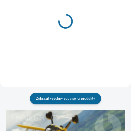
SKLADEM
(1 KS)
SKLADEM
(1 KS)
Top Gun
Top Gun: Maverick
449 Kč
529 Kč
Do košíku
Do košíku
Zobrazit všechny související produkty