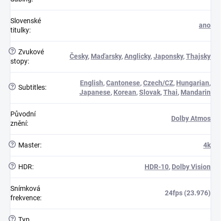
Slovenské
ano
titulky
:
?
Zvukové
Česky
,
Maďarsky
,
Anglicky
,
Japonsky
,
Thajsky
stopy
:
English
,
Cantonese
,
Czech/CZ
,
Hungarian
,
?
Subtitles
:
Japanese
,
Korean
,
Slovak
,
Thai
,
Mandarin
Původní
Dolby Atmos
znění
:
?
Master
:
4k
?
HDR
:
HDR-10
,
Dolby Vision
Snímková
24fps (23.976)
frekvence
:
?
Typ