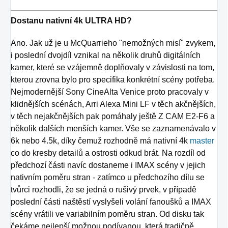
Dostanu nativní 4k ULTRA HD?
Ano. Jak už je u McQuarrieho "nemožných misí" zvykem,
i poslední dvojdíl vznikal na několik druhů digitálních
kamer, které se vzájemně doplňovaly v závislosti na tom,
kterou zrovna bylo pro specifika konkrétní scény potřeba.
Nejmodernější Sony CineAlta Venice proto pracovaly v
klidnějších scénách, Arri Alexa Mini LF v těch akčnějších,
v těch nejakčnějších pak pomáhaly ještě Z CAM E2-F6 a
několik dalších menších kamer. Vše se zaznamenávalo v
6k nebo 4.5k, díky čemuž rozhodně má nativní 4k
master
co do kresby detailů a ostrosti odkud brát. Na rozdíl od
předchozí části navíc dostaneme i IMAX scény v jejich
nativním poměru stran - zatímco u předchozího dílu se
tvůrci rozhodli, že se jedná o rušivý prvek, v případě
poslední části naštěstí vyslyšeli volání fanoušků a IMAX
scény vrátili ve variabilním poměru stran. Od disku tak
čekáme nejlepší možnou podívanou, která tradičně