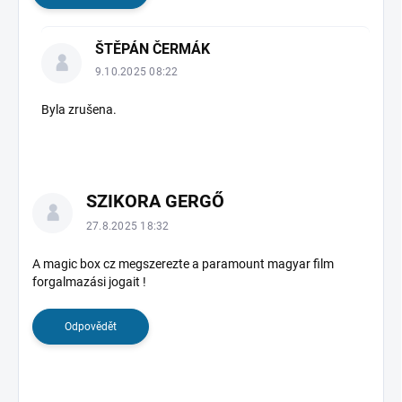
z
í
ŠTĚPÁN ČERMÁK
9.10.2025 08:22
Byla zrušena.
SZIKORA GERGŐ
27.8.2025 18:32
A magic box cz megszerezte a paramount magyar film
forgalmazási jogait !
Odpovědět