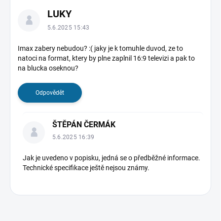
LUKY
5.6.2025 15:43
Imax zabery nebudou? :( jaky je k tomuhle duvod, ze to
natoci na format, ktery by plne zaplnil 16:9 televizi a pak to
na blucka oseknou?
Odpovědět
ŠTĚPÁN ČERMÁK
5.6.2025 16:39
Jak je uvedeno v popisku, jedná se o předběžné informace.
Technické specifikace ještě nejsou známy.