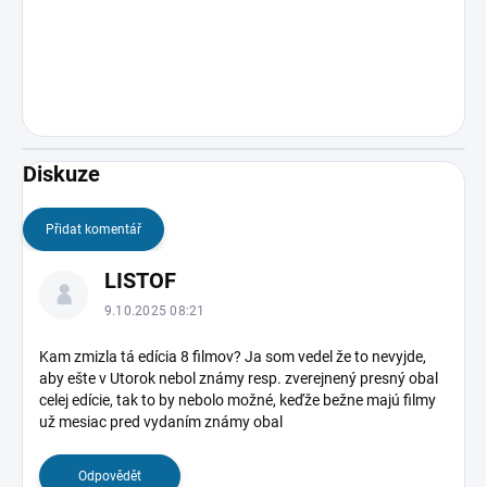
Diskuze
Přidat komentář
V
LISTOF
ý
p
9.10.2025 08:21
i
s
Kam zmizla tá edícia 8 filmov? Ja som vedel že to nevyjde,
aby ešte v Utorok nebol známy resp. zverejnený presný obal
d
celej edície, tak to by nebolo možné, keďže bežne majú filmy
i
už mesiac pred vydaním známy obal
s
k
u
Odpovědět