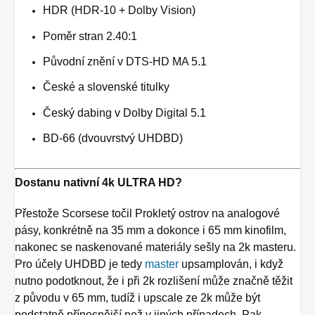
HDR (HDR-10 + Dolby Vision)
Poměr stran 2.40:1
Původní znění v DTS-HD MA 5.1
České a slovenské titulky
Český dabing v Dolby Digital 5.1
BD-66 (dvouvrstvý UHDBD)
Dostanu nativní 4k ULTRA HD?
Přestože Scorsese točil Prokletý ostrov na analogové
pásy, konkrétně na 35 mm a dokonce i 65 mm kinofilm,
nakonec se naskenované materiály sešly na 2k masteru.
Pro účely UHDBD je tedy
master
upsamplován, i když
nutno podotknout, že i při 2k rozlišení může značně těžit
z původu v 65 mm, tudíž i upscale ze 2k může být
podstatně přínosnější než v jiných případech. Pak