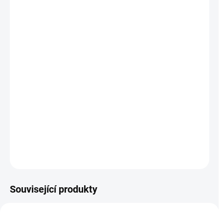
DORUČENÍ
−
+
Přidat do košíku
Shutter Island
(2010), režie:
Martin Scorsese
Z ústavu pro duševně choré uprostřed opuštěného
ostrova utekla šílená vražedkyně. Na izolovaný ostrov
přijíždějí dva detektivové, aby zmizení vyšetřili. Brzy se
však léčebna obrací proti nim.
DETAILNÍ INFORMACE
ZEPTAT SE
HLÍDAT
Související produkty