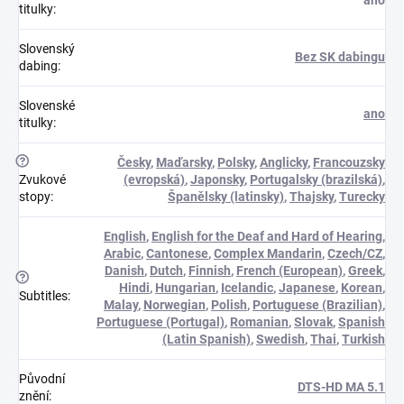
titulky
:
Slovenský
Bez SK dabingu
dabing
:
Slovenské
ano
titulky
:
?
Česky
,
Maďarsky
,
Polsky
,
Anglicky
,
Francouzsky
Zvukové
(evropská)
,
Japonsky
,
Portugalsky (brazilská)
,
stopy
:
Španělsky (latinsky)
,
Thajsky
,
Turecky
English
,
English for the Deaf and Hard of Hearing
,
Arabic
,
Cantonese
,
Complex Mandarin
,
Czech/CZ
,
Danish
,
Dutch
,
Finnish
,
French (European)
,
Greek
,
?
Hindi
,
Hungarian
,
Icelandic
,
Japanese
,
Korean
,
Subtitles
:
Malay
,
Norwegian
,
Polish
,
Portuguese (Brazilian)
,
Portuguese (Portugal)
,
Romanian
,
Slovak
,
Spanish
(Latin Spanish)
,
Swedish
,
Thai
,
Turkish
Původní
DTS-HD MA 5.1
znění
: