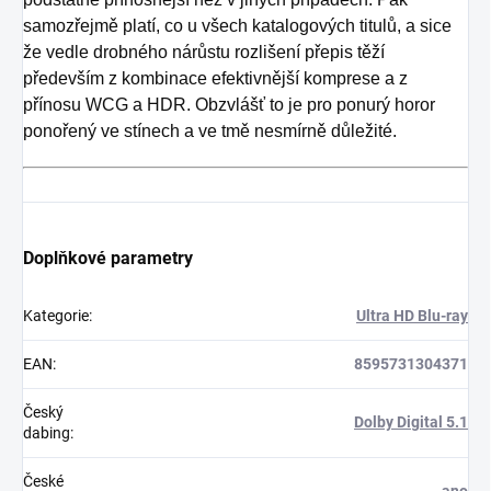
samozřejmě platí, co u všech katalogových titulů, a sice
že vedle drobného nárůstu rozlišení přepis těží
především z kombinace efektivnější komprese a z
přínosu WCG a HDR. Obzvlášť to je pro ponurý horor
ponořený ve stínech a ve tmě nesmírně důležité.
Doplňkové parametry
Kategorie
:
Ultra HD Blu-ray
EAN
:
8595731304371
Český
Dolby Digital 5.1
dabing
:
České
ano