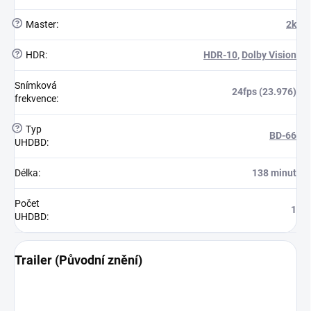
?
Master
:
2k
?
HDR
:
HDR-10
,
Dolby Vision
Snímková
24fps (23.976)
frekvence
:
?
Typ
BD-66
UHDBD
:
Délka
:
138 minut
Počet
1
UHDBD
:
Trailer (Původní znění)