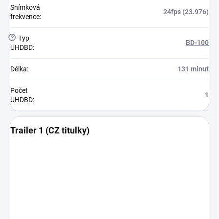
Snímková
24fps (23.976)
frekvence
:
?
Typ
BD-100
UHDBD
:
Délka
:
131 minut
Počet
1
UHDBD
:
Trailer 1 (CZ titulky)