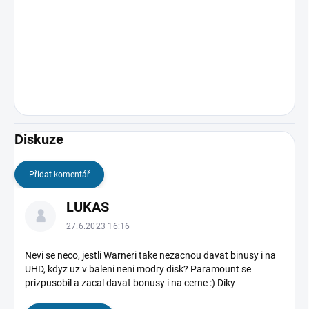
Diskuze
Přidat komentář
V
LUKAS
ý
p
27.6.2023 16:16
i
s
Nevi se neco, jestli Warneri take nezacnou davat binusy i na
UHD, kdyz uz v baleni neni modry disk? Paramount se
d
prizpusobil a zacal davat bonusy i na cerne :) Diky
i
s