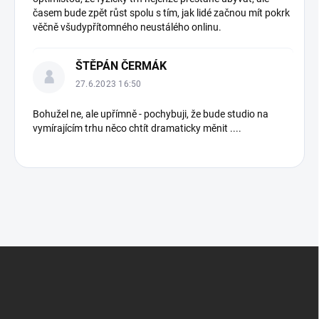
časem bude zpět růst spolu s tím, jak lidé začnou mít pokrk
věčně všudypřítomného neustálého onlinu.
ŠTĚPÁN ČERMÁK
27.6.2023 16:50
Bohužel ne, ale upřímně - pochybuji, že bude studio na
vymírajícím trhu něco chtít dramaticky měnit ....
Z
á
p
a
t