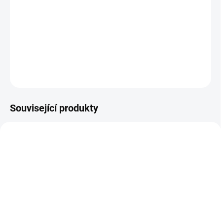
slova "Shazam!" se z něho stává superhrdina. Tentokrát
bude muset spolu s nevlastními sourozenci zastavit zlé
bohyně dychtící po pomstě.
DETAILNÍ INFORMACE
ZEPTAT SE
HLÍDAT
Související produkty
TIP
TIP
VYPRODÁNO, POUŽIJTE FUNKCI
"HLÍDAT"
SKLADEM