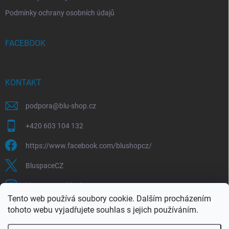
Podmínky ochrany osobních údajů
FACEBOOK
KONTAKT
podpora
@
blu-shop.cz
+420 603 104 132
https://www.facebook.com/blushopcz/
BluspaceCZ
bluspace.cz_blushop.cz
Tento web používá soubory cookie. Dalším procházením
tohoto webu vyjadřujete souhlas s jejich používáním.
Blu-space.cz
Blu-shop.cz
Štěpán Čermák