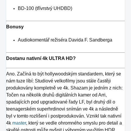
BD-100 (třívrstvý UHDBD)
Bonusy
Audiokomentář režiséra Davida F. Sandberga
Dostanu nativní 4k ULTRA HD?
Ano. Začíná to být hollywoodským standardem, který se
nám tuze líbí: Studiové velkofilmy jsou stále častěji
produkovány kompletně ve 4k. Shazam je jedním z nich:
Točen na několik druhů digitálních kamer od Arri,
spadajících pod upgradované řady LF, byl druhý díl o
teenagerském superhrdinovi snímán ve 4k a následně
byl v tomto rozlišení i postprodukován. Vznikl tak nativní
4k
master
, který se vedle ohromného smyslu pro detail a
skvělé ostrosti může pyšnit i výborným využitím HDR,