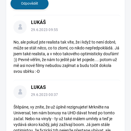
k
Odpovědět
u
z
LUKÁŠ
í
29.6.2023 09:55
No, ale pokud jste realista tak víte, že i když to není dobré,
může se stát něco, co to zlomí, co nikdo nepředpokládá. Já
jsem také realista, a v něco takového optimisticky doufám!
:)) Pevně věřím, že nám to ještě pár let pojede.... potom už
mě asi nové filmy nebudou zajímat a budu točit dokola
svou sbírku :-D
LUKAS
29.6.2023 00:37
Štěpáne, vy zníte, že už úplně rezignujete! Mrkněte na
Universal, ten nám bonusy na UHD dávat hned po tomto
začal. Nebo na vinyly - ty už také málem umřely a teď je
vydává skoro každý, jaký zažívají boom. Já jsem stále
optimistou, že fyzický trh nejenže přestane ubývat, ale