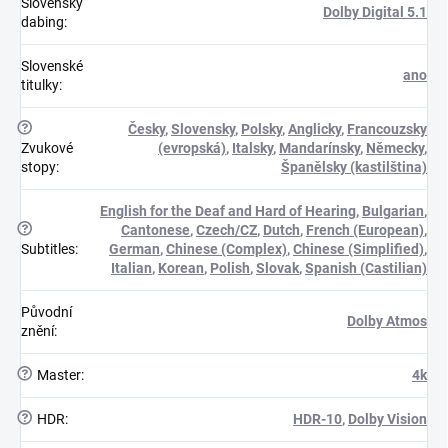
Slovenský
Dolby Digital 5.1
dabing
:
Slovenské
ano
titulky
:
?
Česky
,
Slovensky
,
Polsky
,
Anglicky
,
Francouzsky
Zvukové
(evropská)
,
Italsky
,
Mandarínsky
,
Německy
,
stopy
:
Španělsky (kastilština)
English for the Deaf and Hard of Hearing
,
Bulgarian
,
?
Cantonese
,
Czech/CZ
,
Dutch
,
French (European)
,
Subtitles
:
German
,
Chinese (Complex)
,
Chinese (Simplified)
,
Italian
,
Korean
,
Polish
,
Slovak
,
Spanish (Castilian)
Původní
Dolby Atmos
znění
:
?
Master
:
4k
?
HDR
:
HDR-10
,
Dolby Vision