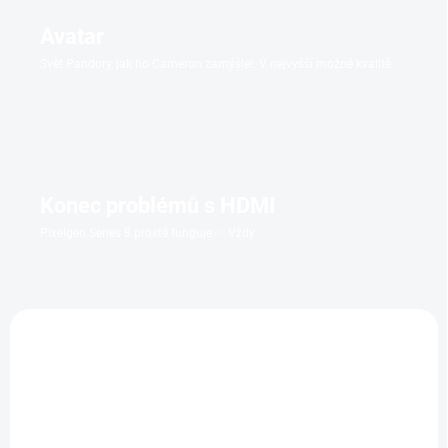
Avatar
Svět Pandory, jak ho Cameron zamýšlel: V nejvyšší možné kvalitě
Konec problémů s HDMI
Pixelgen Series 8 prostě funguje ✅ Vždy
LIMIT. POČET