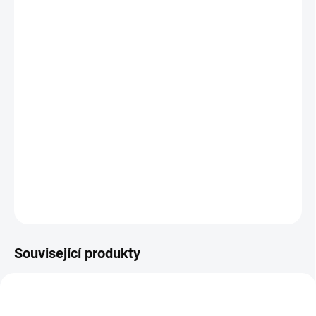
−
+
Přidat do košíku
Sirāt / Sirat
(2025), režie: Oliver Laxe
Luis přijíždí se synem do Maroka hledat zmizelou dceru,
která se ztratila kdesi na párty v poušti. Se skupinou
techno nomádů se vydává po její stopě, ale jejich cesta
se brzy mění v šílenou halucinační jízdu.
DETAILNÍ INFORMACE
ZEPTAT SE
HLÍDAT
Související produkty
TIP
TIP