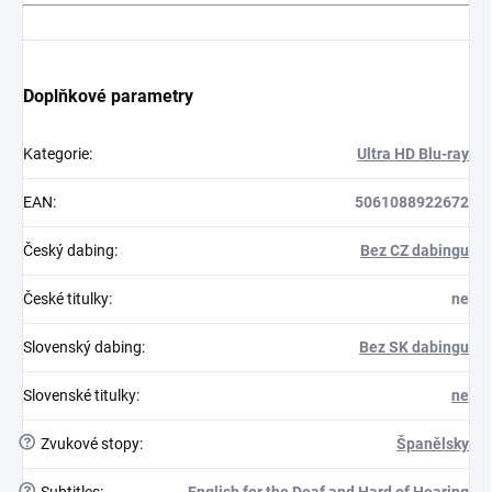
Doplňkové parametry
Kategorie
:
Ultra HD Blu-ray
EAN
:
5061088922672
Český dabing
:
Bez CZ dabingu
České titulky
:
ne
Slovenský dabing
:
Bez SK dabingu
Slovenské titulky
:
ne
?
Zvukové stopy
:
Španělsky
?
Subtitles
:
English for the Deaf and Hard of Hearing