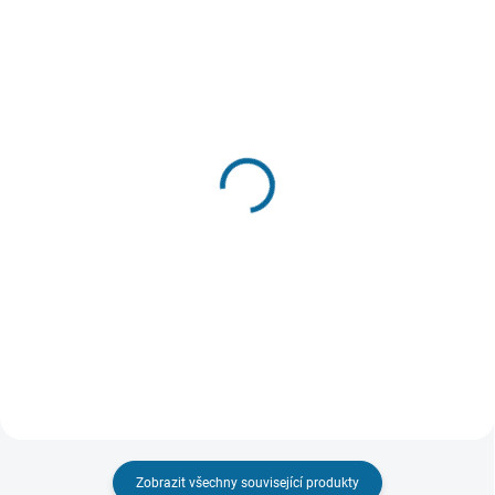
SKLADEM DO 7 DNŮ
SKLADEM
(1 KS)
Šílený Max: Zběsilá
Furiosa: Sága Šíleného
cesta
Maxe
Bez CZ
449 Kč
699 Kč
Do košíku
Do košíku
Zobrazit všechny související produkty