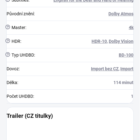
Původní znění
:
Dolby Atmos
?
Master
:
4k
?
HDR
:
HDR-10
,
Dolby Vision
?
Typ UHDBD
:
BD-100
Dovoz
:
Import bez CZ
,
Import
Délka
:
114 minut
Počet UHDBD
:
1
Trailer (CZ titulky)