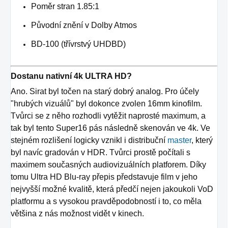
Poměr stran 1.85:1
Původní znění v Dolby Atmos
BD-100 (třívrstvý UHDBD)
Dostanu nativní 4k ULTRA HD?
Ano. Sirat byl točen na starý dobrý analog. Pro účely
"hrubých vizuálů" byl dokonce zvolen 16mm kinofilm.
Tvůrci se z něho rozhodli vytěžit naprosté maximum, a
tak byl tento Super16 pás následně skenován ve 4k. Ve
stejném rozlišení logicky vznikl i distribuční
master
, který
byl navíc gradován v HDR. Tvůrci prostě počítali s
maximem současných audiovizuálních platforem. Díky
tomu Ultra HD Blu-ray přepis představuje film v jeho
nejvyšší možné kvalitě, která předčí nejen jakoukoli VoD
platformu a s vysokou pravděpodobností i to, co měla
většina z nás možnost vidět v kinech.