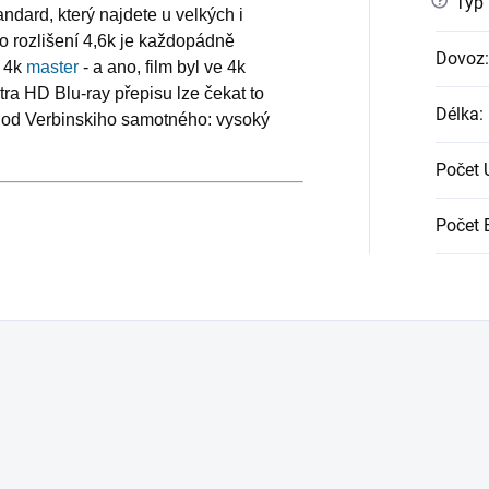
?
Typ
ndard, který najdete u velkých i
o rozlišení 4,6k je každopádně
Dovoz
:
í 4k
master
- a ano, film byl ve 4k
ra HD Blu-ray přepisu lze čekat to
Délka
:
i od Verbinskiho samotného: vysoký
Počet
Počet 