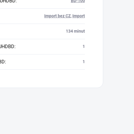
 UHDBD
:
BD-100
Import bez CZ
,
Import
134 minut
 UHDBD
:
1
BD
:
1