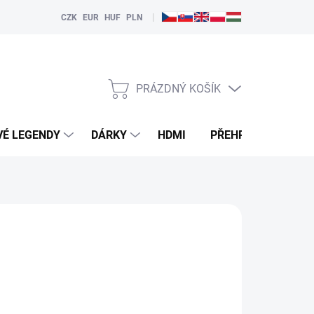
|
CZK
EUR
HUF
PLN
PRÁZDNÝ KOŠÍK
NÁKUPNÍ
KOŠÍK
VÉ LEGENDY
DÁRKY
HDMI
PŘEHRÁVAČE