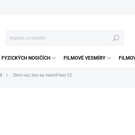
Hledat
 FYZICKÝCH NOSIČÍCH
FILMOVÉ VESMÍRY
FILMO
HD
Zlom vaz, bav se, neumři
bez CZ
NAČKA:
IMPORT (UK)
999 Kč
Měrná
SKLADEM
(1 KS)
cena:
MOŽNOSTI DORUČENÍ