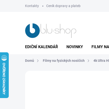
Přejít
Kontakty
Ceník dopravy a plateb
na
obsah
EDIČNÍ KALENDÁŘ
NOVINKY
FILMY NA
Domů
Filmy na fyzických nosičích
4k Ultra 
1 hodnocení
Podrobnosti hodnocení
Z