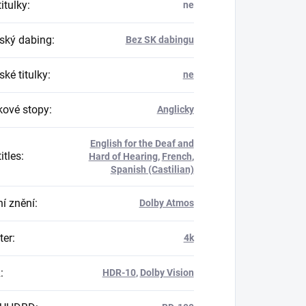
itulky
:
ne
ský dabing
:
Bez SK dabingu
ké titulky
:
ne
ové stopy
:
Anglicky
English for the Deaf and
itles
:
Hard of Hearing
,
French
,
Spanish (Castilian)
í znění
:
Dolby Atmos
er
:
4k
R
:
HDR-10
,
Dolby Vision