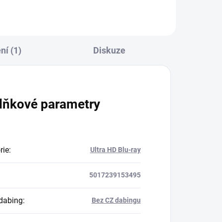
í (1)
Diskuze
lňkové parametry
rie
:
Ultra HD Blu-ray
5017239153495
dabing
:
Bez CZ dabingu