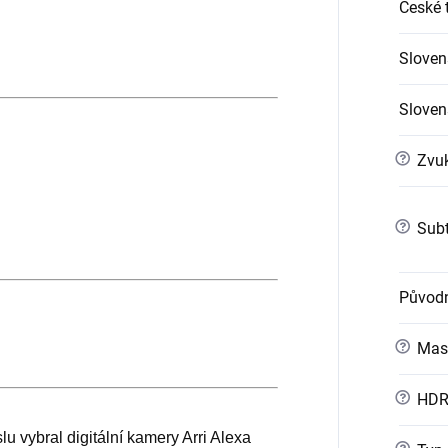
České t
Sloven
Slovens
?
Zvuk
?
Subt
Původn
?
Mast
?
HD
lu vybral digitální kamery Arri Alexa