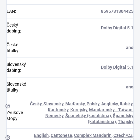
EAN
:
8595731304425
Český
Dolby Digital 5.1
dabing
:
České
ano
titulky
:
Slovenský
Dolby Digital 5.1
dabing
:
Slovenské
ano
titulky
:
Česky
,
Slovensky
,
Maďarsky
,
Polsky
,
Anglicky
,
Italsky
,
?
Kantonsky
,
Korejsky
,
Mandarínsky - Taiwan
,
Zvukové
Německy
,
Španělsky (kastilština)
,
Španělsky
stopy
:
(katalanština)
,
Thajsky
English
,
Cantonese
,
Complex Mandarin
,
Czech/CZ
,
?