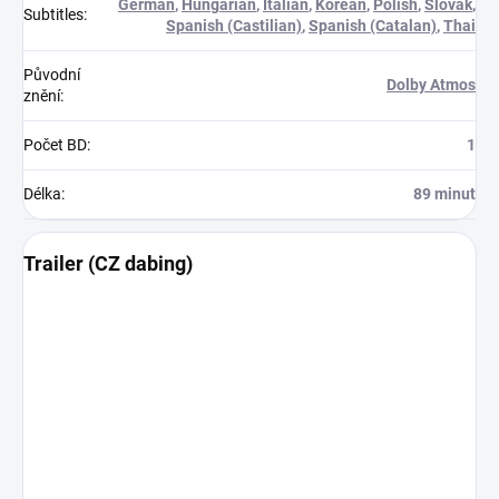
German
,
Hungarian
,
Italian
,
Korean
,
Polish
,
Slovak
,
Subtitles
:
Spanish (Castilian)
,
Spanish (Catalan)
,
Thai
Původní
Dolby Atmos
znění
:
Počet BD
:
1
Délka
:
89 minut
Trailer (CZ dabing)