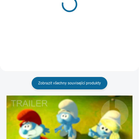
Ježek Sonic 3
V hlavě
4k, Steelbook
349 Kč
899 Kč
Do košíku
Do košíku
Zobrazit všechny související produkty