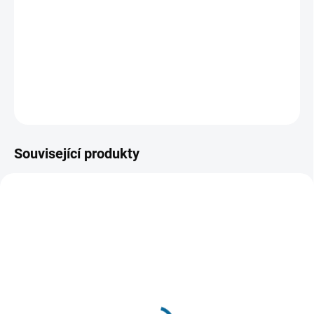
ve kterém je Taťka Šmoula unesen záhadným vírem a
Šmoulinka svolává záchrannou výpravu. Pátrání je
zavede až do Paříže, kde je čeká šokující odhalení.
DETAILNÍ INFORMACE
ZEPTAT SE
HLÍDAT
Související produkty
TIP
TIP
LIMIT. POČET
SKLADEM
SKLADEM
(1 KS)
(1 KS)