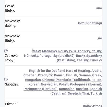
České
ano
titulky
:
Slovenský
Bez SK dabingu
dabing
:
Slovenské
ne
titulky
:
?
Česky
,
Maďarsky
,
Polsky (VO)
,
Anglicky
,
Italsky
,
Zvukové
Německy
,
Portugalsky (brazilská)
,
Rusky
,
Španělsky
stopy
:
(kastilština)
,
Thajsky
,
Turecky
English for the Deaf and Hard of Hearing
,
Arabic
,
Croatian
,
Czech/CZ
,
Danish
,
Finnish
,
German
,
Greek
,
?
Hungarian
,
Chinese (Mandarin Traditional)
,
Italian
,
Subtitles
:
Korean
,
Norwegian
,
Polish
,
Portuguese (Iberian)
,
Portuguese (Portugal)
,
Romanian
,
Russian
,
Spanish
(Castilian)
,
Swedish
,
Thai
,
Turkish
Původní
Dolby Atmos