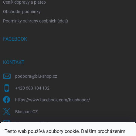
Ceník dopravy a plateb
Obchodní podmínky
Podmínky ochrany osobních údajů
FACEBOOK
KONTAKT
podpora
@
blu-shop.cz
+420 603 104 132
https://www.facebook.com/blushopcz/
BluspaceCZ
bluspace.cz_blushop.cz
Tento web používá soubory cookie. Dalším procházením