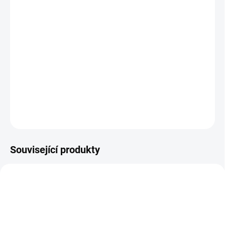
The Matrix / Matrix Reloaded / Revolutions / Resurrections
(1999
- 2022), režie:
Andy / Lilly Wachovski
,
Larry / Lana Wachovski
Když pana Andersona kontaktují tajemná Trinity a
Morpheus s nabídkou vymanění se z náručí systému,
stává se z něho
Neo, vyvolený, který má lidstvo zachránit
před vládou strojů a Matrixu.
DETAILNÍ INFORMACE
ZEPTAT SE
HLÍDAT
Související produkty
TIP