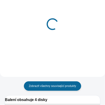
VYPRODÁNO. NABÍZÍME
ALTERNATIVY
VYPRODÁNO. NABÍZÍME
ALTERNATIVY
Temná věž
Počátek
779 Kč
779 Kč
Detail
Detail
Zobrazit všechny související produkty
Balení obsahuje 4 disky