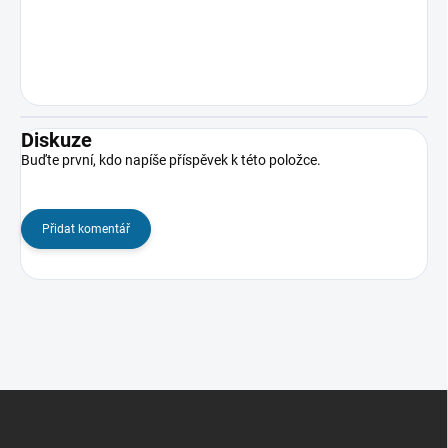
Diskuze
Buďte první, kdo napíše příspěvek k této položce.
Přidat komentář
Z
á
p