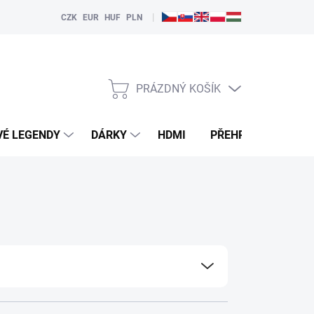
|
CZK
EUR
HUF
PLN
PRÁZDNÝ KOŠÍK
NÁKUPNÍ
KOŠÍK
VÉ LEGENDY
DÁRKY
HDMI
PŘEHRÁVAČE