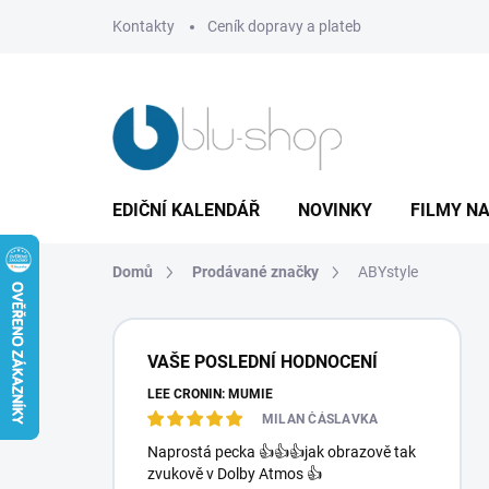
Přejít
Kontakty
Ceník dopravy a plateb
na
obsah
EDIČNÍ KALENDÁŘ
NOVINKY
FILMY NA
Domů
Prodávané značky
ABYstyle
P
o
VAŠE POSLEDNÍ HODNOCENÍ
s
LEE CRONIN: MUMIE
t
r
MILAN ČÁSLAVKA
a
Naprostá pecka 👍👍👍jak obrazově tak
n
zvukově v Dolby Atmos 👍