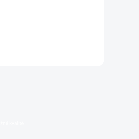
299 Kč
il
Detail
žné kvalitě