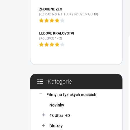
n
í
ZHOUBNÉ ZLO
p
(CZ DABING A TITULKY POUZE NA UHD)
a
n
e
LEDOVÉ KRÁLOVSTVÍ
(KOLEKCE 1 - 2)
l
Kategorie
Přeskočit
kategorie
Filmy na fyzických nosičích
Novinky
4k Ultra HD
Blu-ray