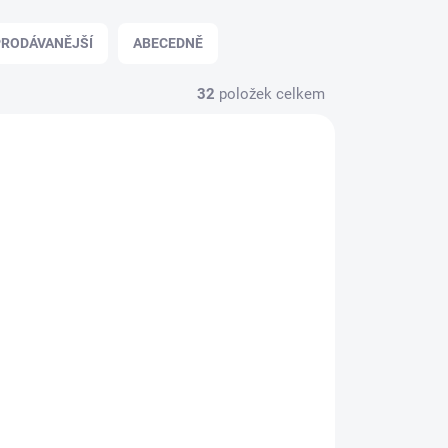
RODÁVANĚJŠÍ
ABECEDNĚ
32
položek celkem
ŽIJTE
VYPRODÁNO, POUŽIJTE
ÍDAT"
FUNKCI "HLÍDAT"
ů:
Klíčenka Pán prstenů:
Arwen Večernice
249 Kč