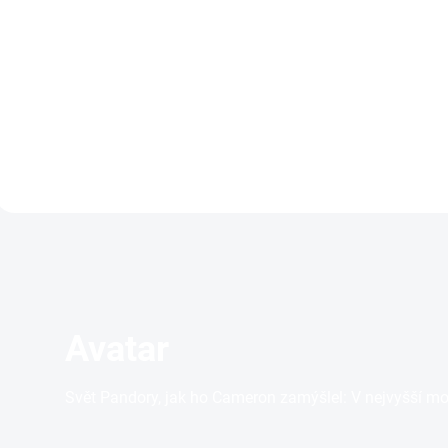
349 Kč
dál!
369 Kč
Deta
Detail
Avatar
Svět Pandory, jak ho Cameron zamýšlel: V nejvyšší mo