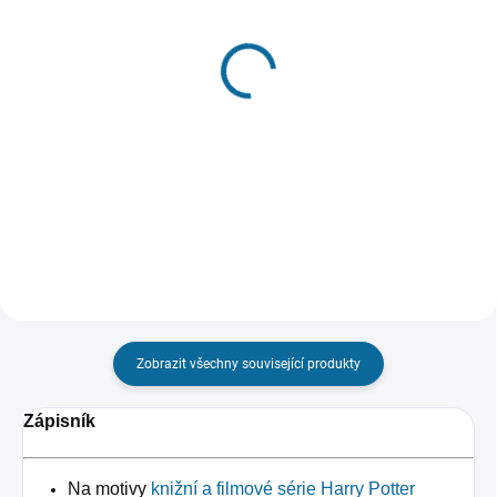
SKLADEM
VYPRODÁNO, POUŽIJTE FUNKCI
(1 KS)
"HLÍDAT"
Svítící klíčenka Harry
Rohožka Harry Potter:
Potter: Lektvar
Alohomora
399 Kč
499 Kč
Do košíku
Detail
Zobrazit všechny související produkty
Zápisník
Na motivy
knižní a filmové série Harry Potter