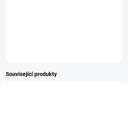
Zapamatovat si všechna obranná kouzla proti
Voldemortovi může být pěkná fuška. Když si je však
zaznamenáte do pěkného zápisníku, hned bude obrana
Bradavic o poznání účinnější.
DETAILNÍ INFORMACE
ZEPTAT SE
HLÍDAT
Související produkty