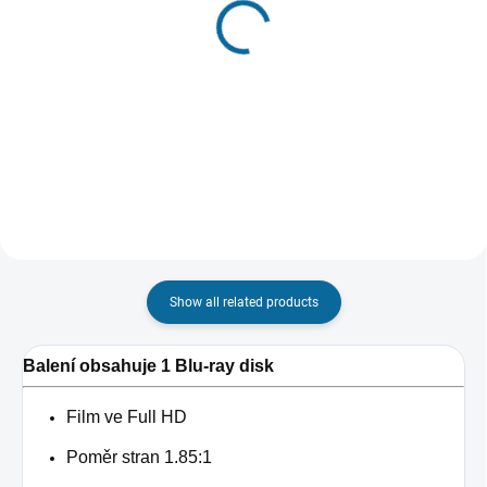
The Nightmare Before
Anomalisa
Christmas
€8,01
€8,43
Detail
Add to cart
Show all related products
Balení obsahuje 1 Blu-ray disk
Film ve Full HD
Poměr stran 1.85:1