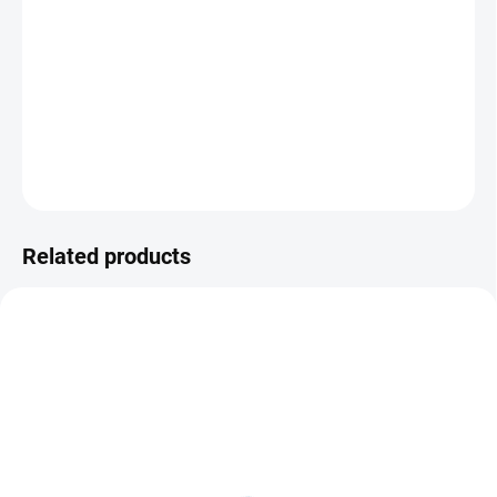
Pan Lišák je bohém, dobrodruh a také bývalý lupič. Když
si vzpomene na svou dávnou kariéru, rozhodne se pro
ještě jednu levárnu: Velkou kuřecí loupež. Tentokrát se
však nevyhne následkům.
DETAILED INFORMATION
ASK
WATCH
Related products
TIP
SOLD OUT, USE "WATCH PRICE"
IN STOCK WITHIN 3 DAYS
BUTTON