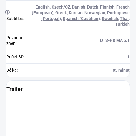
English
,
Czech/CZ
,
Danish
,
Dutch
,
Finnish
,
French
?
(European)
,
Greek
,
Korean
,
Norwegian
,
Portuguese
Subtitles
:
(Portugal)
,
Spanish (Castilian)
,
Swedish
,
Thai
,
Turkish
Původní
DTS-HD MA 5.1
znění
:
Počet BD
:
1
Délka
:
83 minut
Trailer