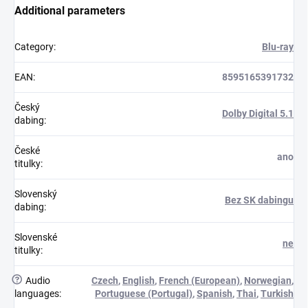
Additional parameters
Category
:
Blu-ray
EAN
:
8595165391732
Český
Dolby Digital 5.1
dabing
:
České
ano
titulky
:
Slovenský
Bez SK dabingu
dabing
:
Slovenské
ne
titulky
:
?
Audio
Czech
,
English
,
French (European)
,
Norwegian
,
languages
:
Portuguese (Portugal)
,
Spanish
,
Thai
,
Turkish