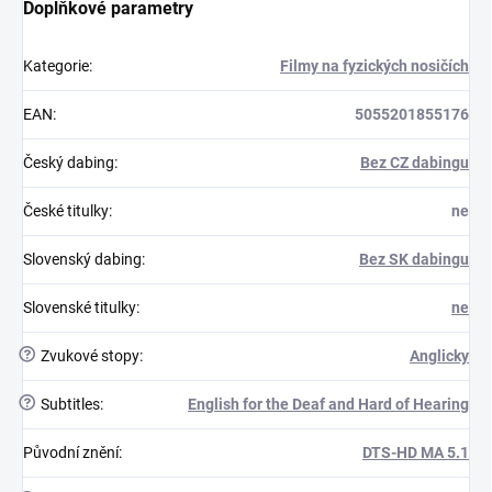
Doplňkové parametry
Kategorie
:
Filmy na fyzických nosičích
EAN
:
5055201855176
Český dabing
:
Bez CZ dabingu
České titulky
:
ne
Slovenský dabing
:
Bez SK dabingu
Slovenské titulky
:
ne
?
Zvukové stopy
:
Anglicky
?
Subtitles
:
English for the Deaf and Hard of Hearing
Původní znění
:
DTS-HD MA 5.1