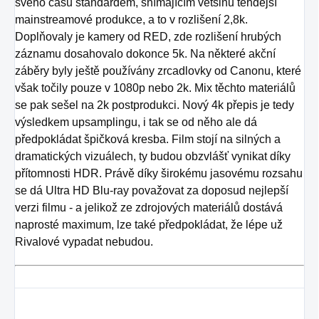
svého času standardem, snímajícím většinu tehdejší
mainstreamové produkce, a to v rozlišení 2,8k.
Doplňovaly je kamery od RED, zde rozlišení hrubých
záznamu dosahovalo dokonce 5k. Na některé akční
záběry byly ještě používány zrcadlovky od Canonu, které
však točily pouze v 1080p nebo 2k. Mix těchto materiálů
se pak sešel na 2k postprodukci. Nový 4k přepis je tedy
výsledkem upsamplingu, i tak se od něho ale dá
předpokládat špičková kresba. Film stojí na silných a
dramatických vizuálech, ty budou obzvlášť vynikat díky
přítomnosti HDR. Právě díky širokému jasovému rozsahu
se dá Ultra HD Blu-ray považovat za doposud nejlepší
verzi filmu - a jelikož ze zdrojových materiálů dostává
naprosté maximum, lze také předpokládat, že lépe už
Rivalové vypadat nebudou.