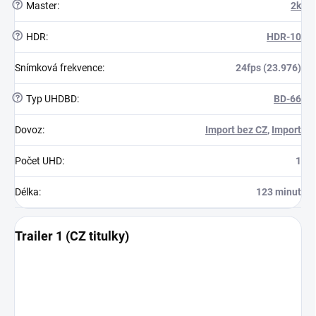
?
Master
:
2k
?
HDR
:
HDR-10
Snímková frekvence
:
24fps (23.976)
?
Typ UHDBD
:
BD-66
Dovoz
:
Import bez CZ
,
Import
Počet UHD
:
1
Délka
:
123 minut
Trailer 1 (CZ titulky)