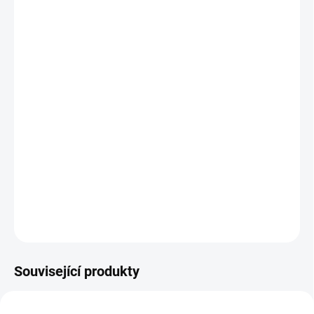
DORUČENÍ
−
+
Přidat do košíku
Rush
(2013), režie: Ron Howard
Svět F1 na ně vzpomíná jako na sportovní legendy a
odvěké rivaly. Kariéry Nikiho Laudy a Jamese Hunta se
neustále střetávaly a vznikaly z toho jiskřivé souboje na
trati i mimo ni. Tohle je jejich příběh.
DETAILNÍ INFORMACE
ZEPTAT SE
HLÍDAT
Související produkty
TIP
TIP