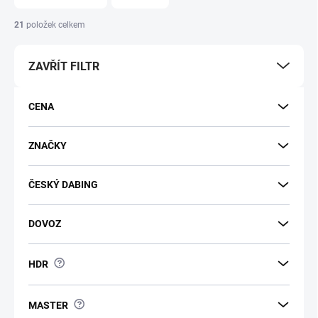
n
í
21
položek celkem
p
r
ZAVŘÍT FILTR
o
d
u
CENA
k
t
ů
ZNAČKY
ČESKÝ DABING
DOVOZ
?
HDR
?
MASTER