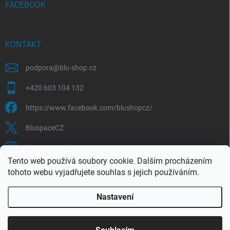
FACEBOOK
KONTAKT
podpora
@
blu-shop.cz
+420 603 104 132
https://www.facebook.com/blushopcz/
BluspaceCZ
bluspace.cz_blushop.cz
Tento web používá soubory cookie. Dalším procházením
tohoto webu vyjadřujete souhlas s jejich používáním.
Blu-space.cz
Blu-shop.cz
Štěpán Čermák
Nastavení
Copyright 2026
Blu-shop.cz
. Všechna práva vyhrazena.