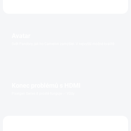
Avatar
Svět Pandory, jak ho Cameron zamýšlel: V nejvyšší možné kvalitě
Konec problémů s HDMI
Pixelgen Series 8 prostě funguje ✅ Vždy
TIP
TIP