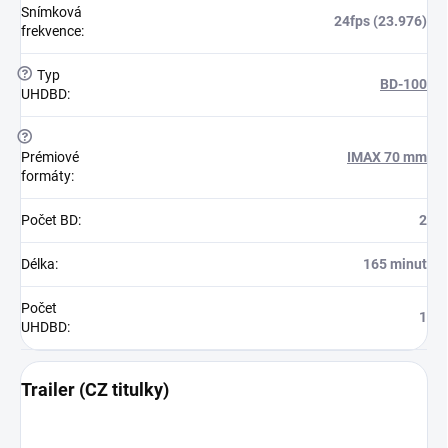
Snímková
24fps (23.976)
frekvence
:
?
Typ
BD-100
UHDBD
:
?
Prémiové
IMAX 70 mm
formáty
:
Počet BD
:
2
Délka
:
165 minut
Počet
1
UHDBD
:
Trailer (CZ titulky)