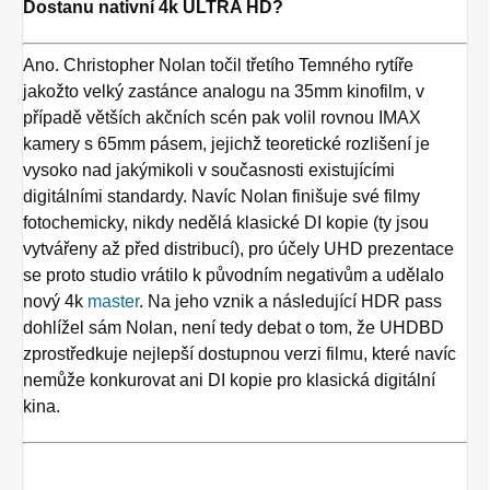
Dostanu nativní 4k ULTRA HD?
Ano. Christopher Nolan točil třetího Temného rytíře
jakožto velký zastánce analogu na 35mm kinofilm, v
případě větších akčních scén pak volil rovnou IMAX
kamery s 65mm pásem, jejichž teoretické rozlišení je
vysoko nad jakýmikoli v současnosti existujícími
digitálními standardy. Navíc Nolan finišuje své filmy
fotochemicky, nikdy nedělá klasické DI kopie (ty jsou
vytvářeny až před distribucí), pro účely UHD prezentace
se proto studio vrátilo k původním negativům a udělalo
nový 4k
master
. Na jeho vznik a následující HDR pass
dohlížel sám Nolan, není tedy debat o tom, že UHDBD
zprostředkuje nejlepší dostupnou verzi filmu, které navíc
nemůže konkurovat ani DI kopie pro klasická digitální
kina.