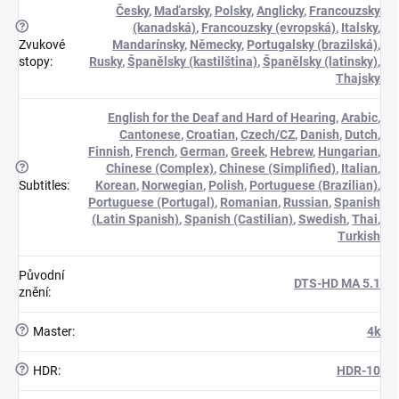
Česky
,
Maďarsky
,
Polsky
,
Anglicky
,
Francouzsky
?
(kanadská)
,
Francouzsky (evropská)
,
Italsky
,
Zvukové
Mandarínsky
,
Německy
,
Portugalsky (brazilská)
,
stopy
:
Rusky
,
Španělsky (kastilština)
,
Španělsky (latinsky)
,
Thajsky
English for the Deaf and Hard of Hearing
,
Arabic
,
Cantonese
,
Croatian
,
Czech/CZ
,
Danish
,
Dutch
,
Finnish
,
French
,
German
,
Greek
,
Hebrew
,
Hungarian
,
?
Chinese (Complex)
,
Chinese (Simplified)
,
Italian
,
Subtitles
:
Korean
,
Norwegian
,
Polish
,
Portuguese (Brazilian)
,
Portuguese (Portugal)
,
Romanian
,
Russian
,
Spanish
(Latin Spanish)
,
Spanish (Castilian)
,
Swedish
,
Thai
,
Turkish
Původní
DTS-HD MA 5.1
znění
:
?
Master
:
4k
?
HDR
:
HDR-10