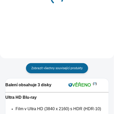
Úsvit spravedlnosti
499 Kč
(Prodloužená i původní
verze)
Detail
779 Kč
Detail
Zobrazit všechny související produkty
(
?
)
Balení obsahuje 3 disky
Ultra HD Blu-ray
Film v Ultra HD (3840 x 2160) s HDR (HDR-10)