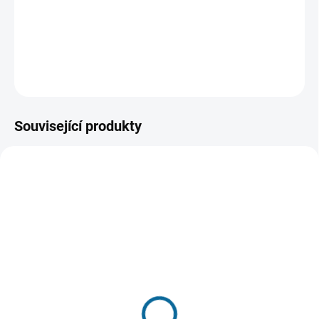
nová hrozba, terorista Bane. Je na čase, aby se Temný
rytíř vrátil. Bane by ale mohl být nad jeho síly.
DETAILNÍ INFORMACE
ZEPTAT SE
HLÍDAT
Související produkty
TIP
VYPRODÁNO. NABÍZÍME
VYPRODÁNO. NABÍZÍME
ALTERNATIVY
ALTERNATIVY
Batman vs. Superman:
Muž z oceli