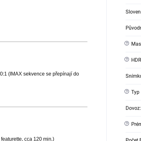
Slovens
Původn
?
Mast
?
HD
0:1 (IMAX sekvence se přepínají do
Snímko
?
Typ
Dovoz
:
?
Prém
é featurette, cca 120 min.)
Počet 