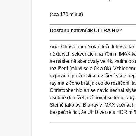
(cca 170 minut)
Dostanu nativní 4k ULTRA HD?
Ano. Christopher Nolan točil Interstella
některých sekvencích na 70mm IMAX kam
se následně skenovaly ve 4k, zatímco s
rozlišení (mluví se o 6k a 8k). Vzhledem
expoziční pružnosti a rozlišení stále ne
ray má z čeho brát jak co do rozlišení,
Christopher Nolan se navíc nechal slyše
osobně dohlížel a věnoval se tomu, aby
Stejně jako byl Blu-ray v IMAX scénách
bezpečně říct, že UHD verze s HDR míří 