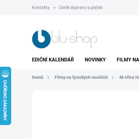
Přejít
Kontakty
Ceník dopravy a plateb
na
obsah
EDIČNÍ KALENDÁŘ
NOVINKY
FILMY NA
Domů
Filmy na fyzických nosičích
4k Ultra 
Neohodnoceno
Podrobnosti hodnoce
TIP