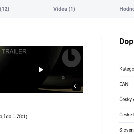
(12)
Videa (1)
Hodno
Dop
Katego
EAN
:
Český 
České t
jí do 1.78:1)
Sloven