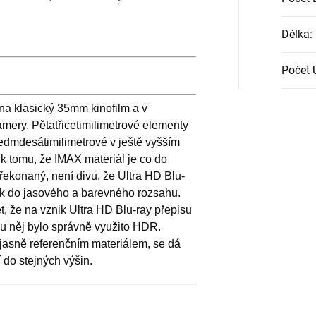
Délka
:
Počet
r na klasický 35mm kinofilm a v
ery. Pětatřicetimilimetrové elementy
edmdesátimilimetrové v ještě vyšším
 k tomu, že IMAX materiál je co do
překonaný, není divu, že Ultra HD Blu-
 tak do jasového a barevného rozsahu.
t, že na vznik Ultra HD Blu-ray přepisu
 u něj bylo správně využito HDR.
 jasně referenčním materiálem, se dá
do stejných výšin.