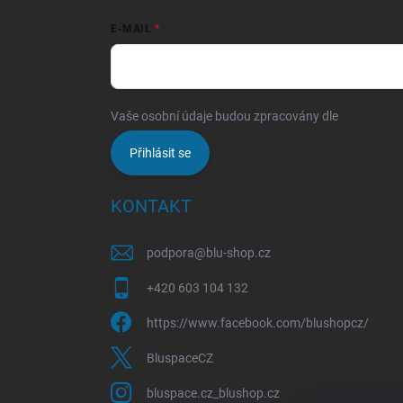
E-MAIL
Vaše osobní údaje budou zpracovány dle
podmínek o
Přihlásit se
KONTAKT
podpora
@
blu-shop.cz
+420 603 104 132
https://www.facebook.com/blushopcz/
BluspaceCZ
bluspace.cz_blushop.cz