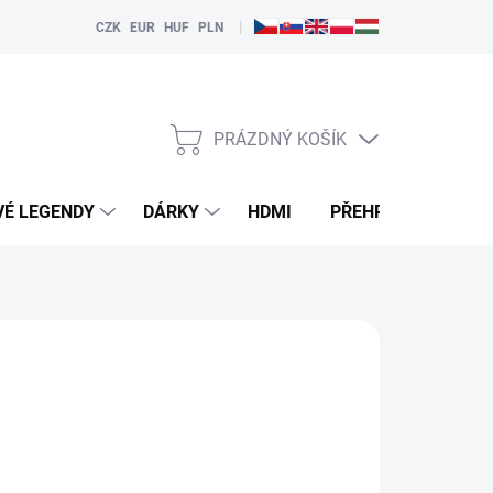
|
CZK
EUR
HUF
PLN
PRÁZDNÝ KOŠÍK
NÁKUPNÍ
KOŠÍK
VÉ LEGENDY
DÁRKY
HDMI
PŘEHRÁVAČE
LTERNATIVY