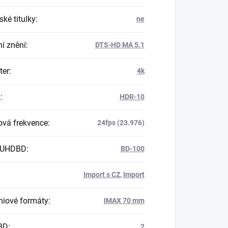
ké titulky
:
ne
í znění
:
DTS-HD MA 5.1
er
:
4k
R
:
HDR-10
vá frekvence
:
24fps (23.976)
 UHDBD
:
BD-100
Import s CZ
,
Import
iové formáty
:
IMAX 70 mm
BD
:
2