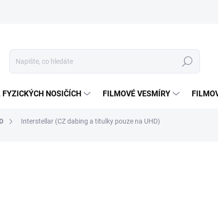
Hledat
 FYZICKÝCH NOSIČÍCH
FILMOVÉ VESMÍRY
FILMO
HD
Interstellar
(CZ dabing a titulky pouze na UHD)
ní
ZNAČKA:
IMPORT (IT)
599 Kč
Měrná
VYPRODÁNO. NABÍZÍME A
cena: