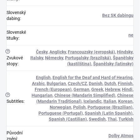
Slovenský
Bez SK dabingu
dabing
:
Slovenské
ne
titulky
:
?
Česky
,
Anglicky
,
Francouzsky (evropská)
,
Hindsky
,
Zvukové
Italsky
,
Německy
,
Portugalsky (brazilská)
,
Španělsky
stopy
:
(kastilština)
,
Španělsky (latinsky)
English
,
English for the Deaf and Hard of Hearing
,
Arabic
,
Bulgarian
,
Czech/CZ
,
Danish
,
Dutch
,
Finnish
,
French (European)
,
German
,
Greek
,
Hebrew
,
Hindi
,
?
Hungarian
,
Chinese (Mandarin Simplified)
,
Chinese
Subtitles
:
(Mandarin Traditional)
,
Icelandic
,
Italian
,
Korean
,
Norwegian
,
Polish
,
Portuguese (Brazilian)
,
Portuguese (Portugal)
,
Spanish (Latin Spanish)
,
Spanish (Castilian)
,
Swedish
,
Thai
,
Turkish
Původní
Dolby Atmos
znění
: