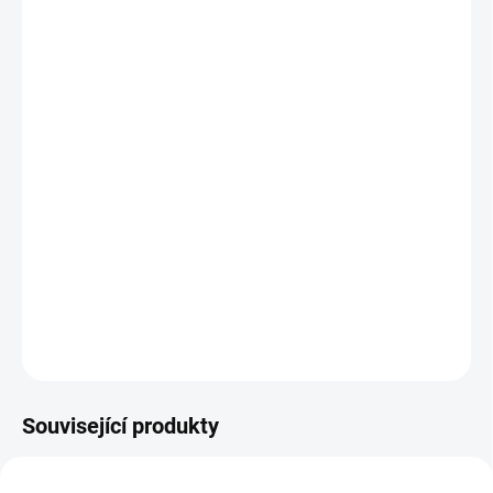
DORUČENÍ
−
+
Přidat do košíku
The Guns of Navarone
(1961), režie:
J. Lee Thompson
Píše se rok 1943 a skupina šesti diverzantů se vydává na
ostrov Navarone, odkud německá děla ohrožují evakuaci
dvou tisíc válkou zmožených mužů. Je jen na nich, aby
zastavili děla z Navarone.
DETAILNÍ INFORMACE
ZEPTAT SE
HLÍDAT
Související produkty