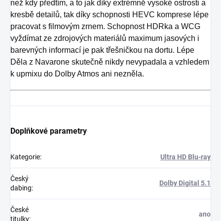
než kdy předtím, a to jak díky extrémně vysoké ostrosti a
kresbě detailů, tak díky schopnosti HEVC komprese lépe
pracovat s filmovým zrnem. Schopnost HDRka a WCG
vyždímat ze zdrojových materiálů maximum jasových i
barevných informací je pak třešničkou na dortu. Lépe
Děla z Navarone skutečně nikdy nevypadala a vzhledem
k upmixu do Dolby Atmos ani nezněla.
Doplňkové parametry
Kategorie
:
Ultra HD Blu-ray
Český
Dolby Digital 5.1
dabing
:
České
ano
titulky
: