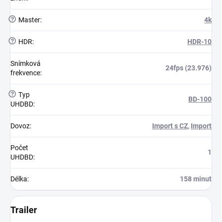
?
Master
:
4k
?
HDR
:
HDR-10
Snímková
24fps (23.976)
frekvence
:
?
Typ
BD-100
UHDBD
:
Dovoz
:
Import s CZ
,
Import
Počet
1
UHDBD
:
Délka
:
158 minut
Trailer