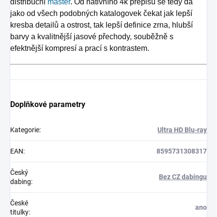
distribuční
master
. Od nativního 4k přepisu se tedy dá
jako od všech podobných katalogovek čekat jak lepší
kresba detailů a ostrost, tak lepší definice zrna, hlubší
barvy a kvalitnější jasové přechody, souběžně s
efektnější kompresí a prací s kontrastem.
Doplňkové parametry
Kategorie
:
Ultra HD Blu-ray
EAN
:
8595731308317
Český
Bez CZ dabingu
dabing
:
České
ano
titulky
: