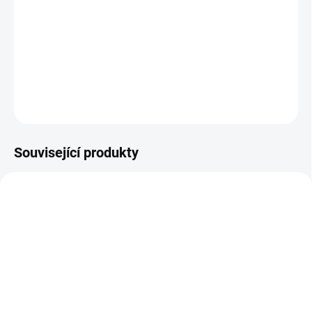
americká vláda se obává nejhoršího, analytik Jack Ryan
se domnívá, že její kapitán chce emigrovat. Zásadní je,
kdo se k ponorce dostane první.
DETAILNÍ INFORMACE
ZEPTAT SE
HLÍDAT
Související produkty
TIP
TIP
SKLADEM
SKLADEM