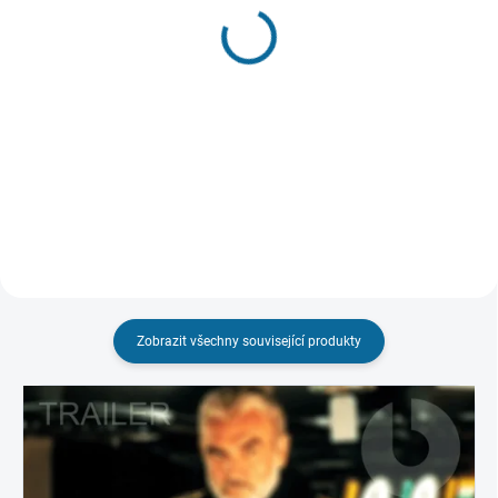
(1 KS)
(1 KS)
Master & Commander:
Dunkerk
Odvrácená strana světa
449 Kč
449 Kč
Do košíku
Do košíku
Zobrazit všechny související produkty