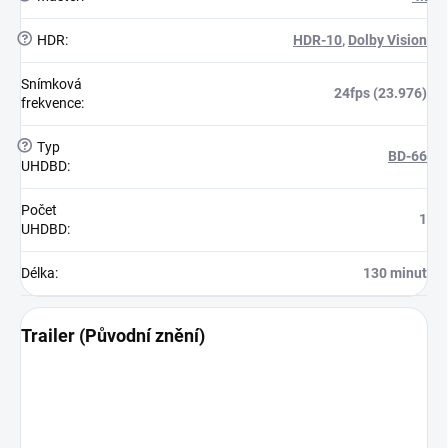
?
HDR
:
HDR-10
,
Dolby Vision
Snímková
24fps (23.976)
frekvence
:
?
Typ
BD-66
UHDBD
:
Počet
1
UHDBD
:
Délka
:
130 minut
Trailer (Původní znění)