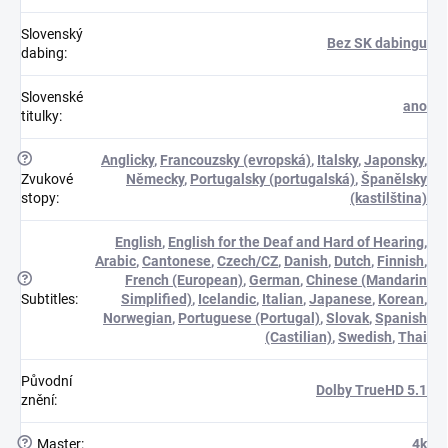
Slovenský
Bez SK dabingu
dabing
:
Slovenské
ano
titulky
:
?
Anglicky
,
Francouzsky (evropská)
,
Italsky
,
Japonsky
,
Zvukové
Německy
,
Portugalsky (portugalská)
,
Španělsky
stopy
:
(kastilština)
English
,
English for the Deaf and Hard of Hearing
,
Arabic
,
Cantonese
,
Czech/CZ
,
Danish
,
Dutch
,
Finnish
,
?
French (European)
,
German
,
Chinese (Mandarin
Subtitles
:
Simplified)
,
Icelandic
,
Italian
,
Japanese
,
Korean
,
Norwegian
,
Portuguese (Portugal)
,
Slovak
,
Spanish
(Castilian)
,
Swedish
,
Thai
Původní
Dolby TrueHD 5.1
znění
:
?
Master
:
4k