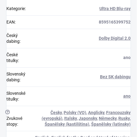
Kategorie
:
Ultra HD Blu-ray
EAN
:
8595165399752
Český
Dolby Digital 2.0
dabing
:
České
ano
titulky
:
Slovenský
Bez SK dabingu
dabing
:
Slovenské
ano
titulky
:
?
Česky
,
Polsky (VO)
,
Anglicky
,
Francouzsky
Zvukové
(evropská)
,
Italsky
,
Japonsky
,
Německy
,
Rusky
,
stopy
:
Španělsky (kastilština)
,
Španělsky (latinsky)