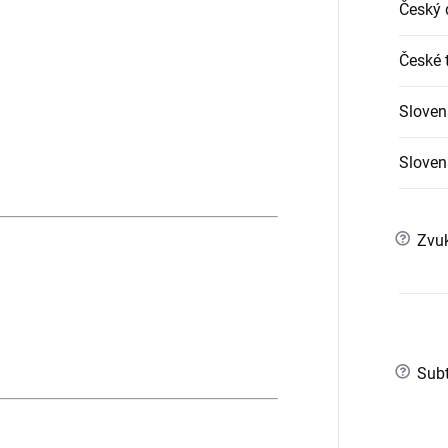
Český 
České t
Sloven
Slovens
?
Zvuk
?
Subt