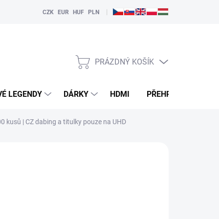
|
CZK
EUR
HUF
PLN
PRÁZDNÝ KOŠÍK
NÁKUPNÍ
KOŠÍK
VÉ LEGENDY
DÁRKY
HDMI
PŘEHRÁVAČE
00 kusů | CZ dabing a titulky pouze na UHD