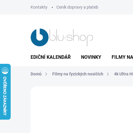
Přejít
Kontakty
Ceník dopravy a plateb
na
obsah
EDIČNÍ KALENDÁŘ
NOVINKY
FILMY NA
Domů
Filmy na fyzických nosičích
4k Ultra 
Neohodnoceno
Podrobnosti hodnoce
TIP
LIMIT. POČET