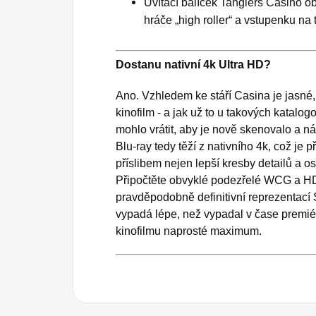
Uvítací balíček Tangiers Casino o
hráče „high roller“ a vstupenku n
Dostanu nativní 4k Ultra HD?
Ano. Vzhledem ke stáří Casina je jasné,
kinofilm - a jak už to u takových katalo
mohlo vrátit, aby je nově skenovalo a n
Blu-ray tedy těží z nativního 4k, což je 
příslibem nejen lepší kresby detailů a ost
Připočtěte obvyklé podezřelé WCG a HD
pravděpodobně definitivní reprezentací
vypadá lépe, než vypadal v čase premi
kinofilmu naprosté maximum.