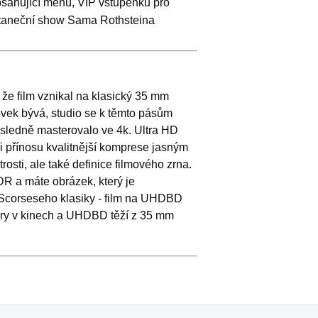
bsahující menu, VIP vstupenku pro
a taneční show Sama Rothsteina
 že film vznikal na klasický 35 mm
govek bývá, studio se k těmto pásům
ásledně masterovalo ve 4k. Ultra HD
při přínosu kvalitnější komprese jasným
rosti, ale také definice filmového zrna.
R a máte obrázek, který je
 Scorseseho klasiky - film na UHDBD
éry v kinech a UHDBD těží z 35 mm