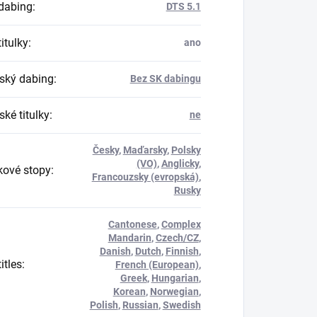
dabing
:
DTS 5.1
itulky
:
ano
ský dabing
:
Bez SK dabingu
ké titulky
:
ne
Česky
,
Maďarsky
,
Polsky
(VO)
,
Anglicky
,
ové stopy
:
Francouzsky (evropská)
,
Rusky
Cantonese
,
Complex
Mandarin
,
Czech/CZ
,
Danish
,
Dutch
,
Finnish
,
itles
:
French (European)
,
Greek
,
Hungarian
,
Korean
,
Norwegian
,
Polish
,
Russian
,
Swedish