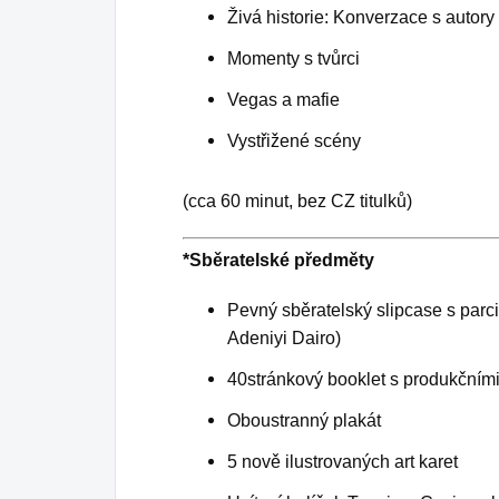
Živá historie: Konverzace s autory
Momenty s tvůrci
Vegas a mafie
Vystřižené scény
(cca 60 minut, bez CZ titulků)
*Sběratelské předměty
Pevný sběratelský slipcase s parc
Adeniyi Dairo)
40stránkový booklet s produkčním
Oboustranný plakát
5 nově ilustrovaných art karet