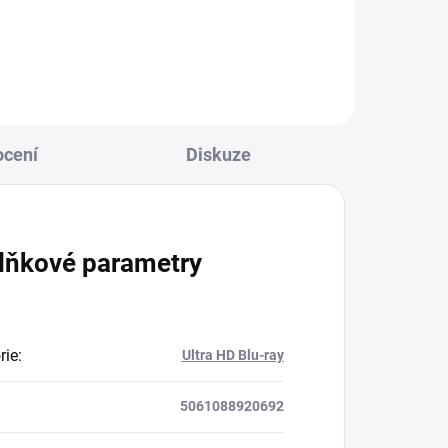
Do košíku
cení
Diskuze
lňkové parametry
rie
:
Ultra HD Blu-ray
5061088920692