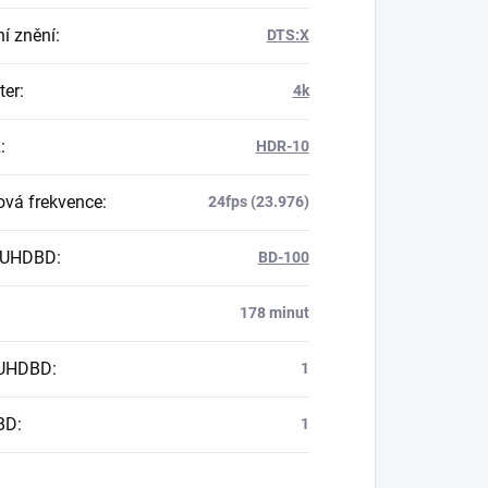
í znění
:
DTS:X
er
:
4k
R
:
HDR-10
vá frekvence
:
24fps (23.976)
 UHDBD
:
BD-100
178 minut
 UHDBD
:
1
BD
:
1