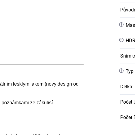
Původn
?
Mast
?
HD
Snímko
?
Typ
iálním lesklým lakem (nový design od
Délka
:
Počet
i poznámkami ze zákulisí
Počet 