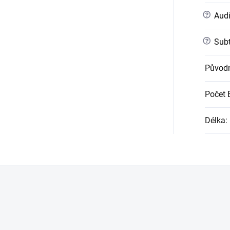
?
Audi
?
Subt
Původn
Počet 
Délka
: