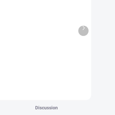
Next
product
TOCK
SOLD OUT, USE "WATCH PRICE"
 PCS)
BUTTON
Fifty Shades of Grey
€29,62
Detail
Discussion