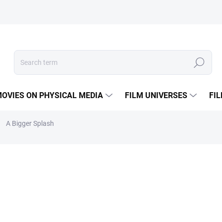
Search
OVIES ON PHYSICAL MEDIA
FILM UNIVERSES
FI
A Bigger Splash
BOX
€4,19
Measure
IN STOCK
(1 PCS)
price:
DELIVERY OPTIONS