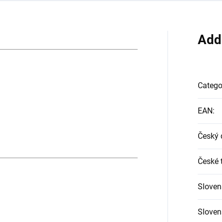
Add
Catego
EAN
:
Český 
České t
Sloven
Slovens