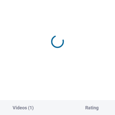
IN STOCK
IN S
(1 PCS)
(1
ty Dancing
Fifty Shades Darker
,43
€29,62
Add to cart
Add to cart
Videos (1)
Rating