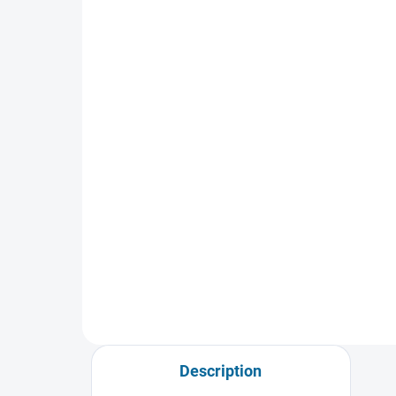
IN STOCK
(1 PCS)
How to Be Single
Dir
€8,01
€8
Add to cart
Description