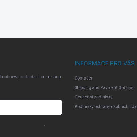
INFORMACE PRO VÁS
about new products in our e-shop.
Contacts
Shipping and Payment Options
Obchodní podmínky
Podmínky ochrany osobních úda
chrany osobních údajů
.