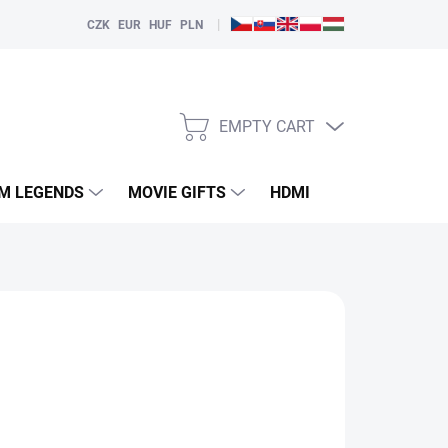
|
CZK
EUR
HUF
PLN
EMPTY CART
SHOPPING
CART
LM LEGENDS
MOVIE GIFTS
HDMI
PLAYERS