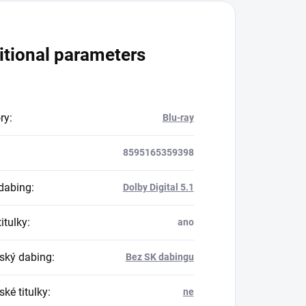
itional parameters
ry
:
Blu-ray
8595165359398
dabing
:
Dolby Digital 5.1
itulky
:
ano
ský dabing
:
Bez SK dabingu
ké titulky
:
ne