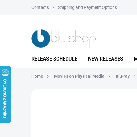
Skip
Contacts
Shipping and Payment Options
to
content
RELEASE SCHEDULE
NEW RELEASES
M
Home
Movies on Physical Media
Blu-ray
Not rated
Rating details
BRAND:
MAGIC 