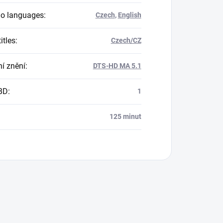
o languages
:
Czech
,
English
itles
:
Czech/CZ
í znění
:
DTS-HD MA 5.1
BD
:
1
125 minut