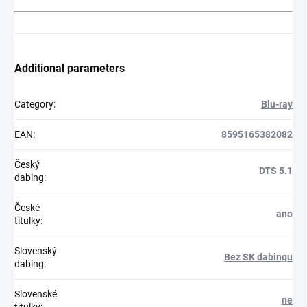
Additional parameters
Category
:
Blu-ray
EAN
:
8595165382082
Český
DTS 5.1
dabing
:
České
ano
titulky
:
Slovenský
Bez SK dabingu
dabing
:
Slovenské
ne
titulky
: