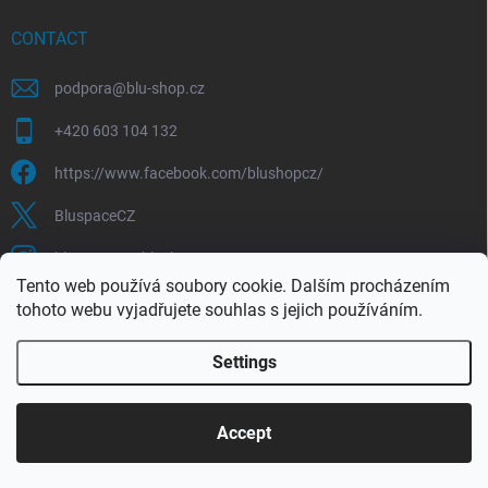
CONTACT
podpora
@
blu-shop.cz
+420 603 104 132
https://www.facebook.com/blushopcz/
BluspaceCZ
bluspace.cz_blushop.cz
Tento web používá soubory cookie. Dalším procházením
tohoto webu vyjadřujete souhlas s jejich používáním.
Blu-space.cz
Blu-shop.cz
Štěpán Čermák
Settings
Copyright 2026
Blu-shop.cz
. All rights reserved.
Accept
Created by Shoptet