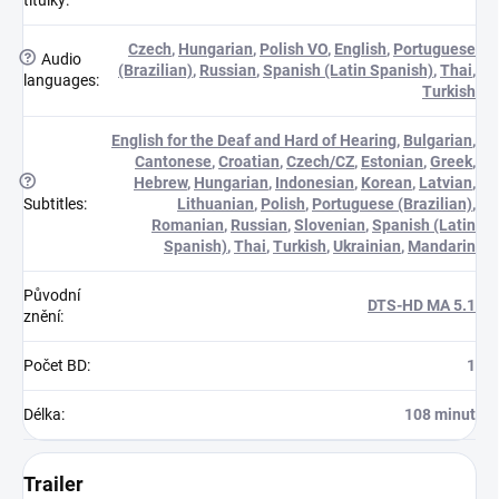
Czech
,
Hungarian
,
Polish VO
,
English
,
Portuguese
?
Audio
(Brazilian)
,
Russian
,
Spanish (Latin Spanish)
,
Thai
,
languages
:
Turkish
English for the Deaf and Hard of Hearing
,
Bulgarian
,
Cantonese
,
Croatian
,
Czech/CZ
,
Estonian
,
Greek
,
?
Hebrew
,
Hungarian
,
Indonesian
,
Korean
,
Latvian
,
Subtitles
:
Lithuanian
,
Polish
,
Portuguese (Brazilian)
,
Romanian
,
Russian
,
Slovenian
,
Spanish (Latin
Spanish)
,
Thai
,
Turkish
,
Ukrainian
,
Mandarin
Původní
DTS-HD MA 5.1
znění
:
Počet BD
:
1
Délka
:
108 minut
Trailer