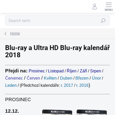
Skip
to
content
Search
Home
Blu-ray a Ultra HD Blu-ray kalendář
2018
Přejdi na:
Prosinec
/
Listopad
/
Říjen
/
Září
/
Srpen
/
/
/
Červenec
Červen
Květen
/
Duben
/
Březen
/
Únor
/
)
Leden
/ (
Předchozí kalendáře:
r. 2017
/
r. 2016
PROSINEC
12.12.